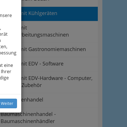
Handel mit Kühlgeräten
unsere
Handel mit
,
erät
Holzbearbeitungsmaschinen
n
ten,
Handel mit Gastronomiemaschinen
smessung
Handel mit EDV - Software
t eine
 Ihrer
dige
Handel mit EDV-Hardware - Computer,
PCs und Zubehör
Automatenhandel
 Weiter
Baumaschinenhandel -
Baumaschinenhändler