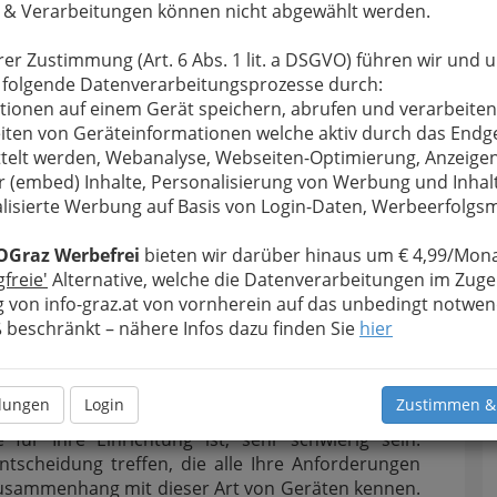
 & Verarbeitungen können nicht abgewählt werden.
rer Zustimmung (Art. 6 Abs. 1 lit. a DSGVO) führen wir und 
 folgende Datenverarbeitungsprozesse durch:
tionen auf einem Gerät speichern, abrufen und verarbeiten
iten von Geräteinformationen welche aktiv durch das Endg
telt werden, Webanalyse, Webseiten-Optimierung, Anzeige
r (embed) Inhalte, Personalisierung von Werbung und Inhal
lisierte Werbung auf Basis von Login-Daten, Werbeerfolg
OGraz Werbefrei
bieten wir darüber hinaus um € 4,99/Mona
gfreie'
Alternative, welche die Datenverarbeitungen im Zuge
 von info-graz.at von vornherein auf das unbedingt notwen
beschränkt – nähere Infos dazu finden Sie
hier
agenzien, Kulturen
und andere Gegenstände
Wirksamkeit zu erhalten. Bei der Vielzahl an
llungen
Login
Zustimmen &
e heute auf dem Markt erhältlich sind, kann die
 für Ihre Einrichtung ist, sehr schwierig sein.
ntscheidung treffen, die alle Ihre Anforderungen
m Zusammenhang mit dieser Art von Geräten kennen.