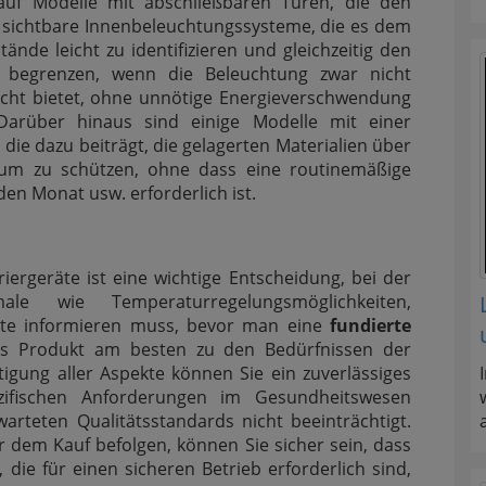
uf Modelle mit abschließbaren Türen, die den
 sichtbare Innenbeleuchtungssysteme, die es dem
nde leicht zu identifizieren und gleichzeitig den
 begrenzen, wenn die Beleuchtung zwar nicht
icht bietet, ohne unnötige Energieverschwendung
Darüber hinaus sind einige Modelle mit einer
 die dazu beiträgt, die gelagerten Materialien über
tum zu schützen, ohne dass eine routinemäßige
en Monat usw. erforderlich ist.
riergeräte ist eine wichtige Entscheidung, bei der
 wie Temperaturregelungsmöglichkeiten,
erte informieren muss, bevor man eine
fundierte
es Produkt am besten zu den Bedürfnissen der
htigung aller Aspekte können Sie ein zuverlässiges
ezifischen Anforderungen im Gesundheitswesen
arteten Qualitätsstandards nicht beeinträchtigt.
 dem Kauf befolgen, können Sie sicher sein, dass
, die für einen sicheren Betrieb erforderlich sind,