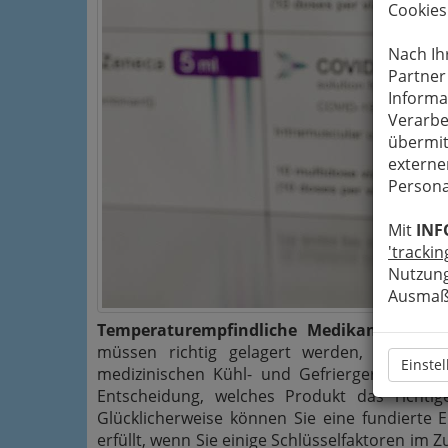
Cookies
Nach Ih
Partner
Informa
Verarbe
übermit
externe
Persona
Mit
INF
'trackin
Nutzung
Ausmaß 
Temperaturempfindliche Medikamente, Re
müssen richtig gelagert werden, um ihre 
Einste
medizinischen Kühl- und Gefriergeräten, di
Entscheidung, welches Produkt das richtige
Glücklicherweise können Sie eine fundierte E
erfüllt, wenn Sie einige Schlüsselfaktoren i