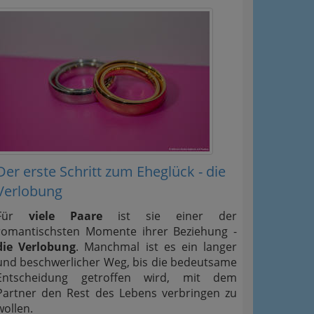
Der erste Schritt zum Eheglück - die
Verlobung
Für
viele Paare
ist sie einer der
romantischsten Momente ihrer Beziehung -
die Verlobung
. Manchmal ist es ein langer
und beschwerlicher Weg, bis die bedeutsame
Entscheidung getroffen wird, mit dem
Partner den Rest des Lebens verbringen zu
wollen.