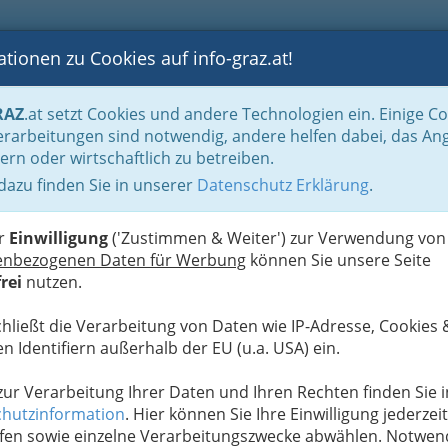
tionen zu Cookies auf info-graz.at!
B
F
G
B
GEN
LOGS
OTOS
ASTRONOMIE
RANCHEN
RAZ
.at setzt Cookies und andere Technologien ein. Einige C
Der Handel nach WKO-Gliederung
Landesgremium des Handels mit Maschinen
rarbeitungen sind notwendig, andere helfen dabei, das An
ern oder wirtschaftlich zu betreiben.
 dazu finden Sie in unserer
Datenschutz Erklärung
.
N
 Kühl- und Gefriergeräte:
er
Einwilligung
('Zustimmen & Weiter') zur Verwendung von
enbezogenen Daten für Werbung
können Sie unsere Seite
rei
nutzen.
wie wichtig zuverlässige
Kühl- und Gefriergeräte
chließt die Verarbeitung von Daten wie IP-Adresse, Cookies 
n Identifiern außerhalb der EU (u.a. USA) ein.
 zur Verarbeitung Ihrer Daten und Ihren Rechten finden Sie i
hutzinformation
. Hier können Sie Ihre Einwilligung jederzeit
fen sowie einzelne Verarbeitungszwecke abwählen. Notwen