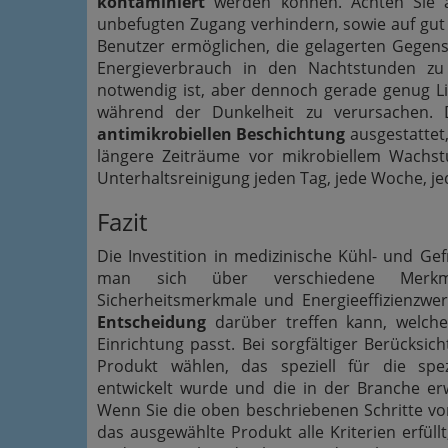
kontaminiert
werden können. Achten Sie a
unbefugten Zugang verhindern, sowie auf gut
Benutzer ermöglichen, die gelagerten Gegenstä
Energieverbrauch in den Nachtstunden zu
notwendig ist, aber dennoch gerade genug L
während der Dunkelheit zu verursachen. 
antimikrobiellen Beschichtung
ausgestattet,
längere Zeiträume vor mikrobiellem Wachs
Unterhaltsreinigung jeden Tag, jede Woche, jed
Fazit
Die Investition in medizinische Kühl- und Gef
man sich über verschiedene Merkmale
Sicherheitsmerkmale und Energieeffizienzw
Entscheidung
darüber treffen kann, welch
Einrichtung passt. Bei sorgfältiger Berücksic
Produkt wählen, das speziell für die sp
entwickelt wurde und die in der Branche erw
Wenn Sie die oben beschriebenen Schritte vor
das ausgewählte Produkt alle Kriterien erfüllt