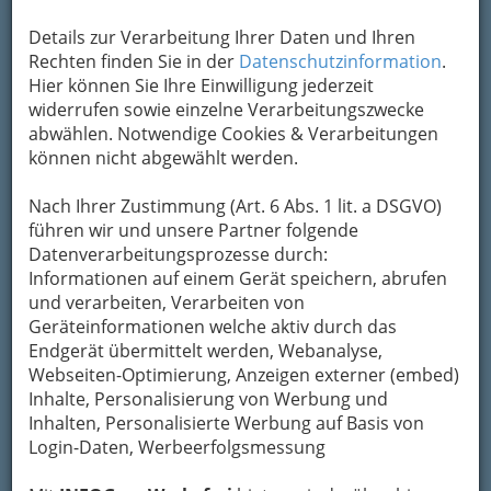
1
ONME mobiles Datenmanagement
Details zur Verarbeitung Ihrer Daten und Ihren
GmbH - Refurbished IT ist Green
Rechten finden Sie in der
Datenschutzinformation
.
Hier können Sie Ihre Einwilligung jederzeit
IT
widerrufen sowie einzelne Verarbeitungszwecke
Eckertstraße 7, 8020 Graz
abwählen. Notwendige Cookies & Verarbeitungen
+43 316 585 111 10
können nicht abgewählt werden.
Neugierig?
Nach Ihrer Zustimmung (Art. 6 Abs. 1 lit. a DSGVO)
führen wir und unsere Partner folgende
Gebrauchtes, hochwertiges Business-
Datenverarbeitungsprozesse durch:
Equipment preiswert kaufen!
Informationen auf einem Gerät speichern, abrufen
und verarbeiten, Verarbeiten von
Egal ob PC, Laptop, Smartphone, Monitore,
Geräteinformationen welche aktiv durch das
Server, etc. bitte erkundigen Sie sich nach
Endgerät übermittelt werden, Webanalyse,
unseren aktuellen Angeboten die wir
Webseiten-Optimierung, Anzeigen externer (embed)
individuell nach Ihren Anforderungen
Inhalte, Personalisierung von Werbung und
konfigurieren
lassen.
Inhalten, Personalisierte Werbung auf Basis von
Login-Daten, Werbeerfolgsmessung
Kategorien