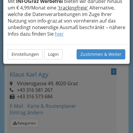
Mit
INFOGraz Werbefrei
bieten wir darüber hinaus
2
um € 4,99/Monat eine
'trackingfreie'
Alternative,
Ivica Vastic Sportmanagement
welche die Datenverarbeitungen im Zuge Ihrer
GmbH
Nutzung von info-graz.at von vornherein auf das
Schönaugasse 64, 8010 Graz
unbedingt notwendige Ausmaß beschränkt – nähere
+43 316 8063 - 4800
Infos dazu finden Sie
hier
Karte & Routenplaner
Eintrag ändern
Kategorien
Einstellungen
Login
Zustimmen & Weiter
3
Klaus Karl Agy
Vinzenzgasse 49, 8020 Graz
+43 316 581 267
+43 316 573 684
E-Mail
Karte & Routenplaner
Eintrag ändern
Kategorien