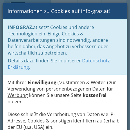
Toggle navi
Suche
Login
Menü
Informationen zu Cookies auf info-graz.at!
Home
Branchen
Einkaufen & Schenken - der Handel
INFOGRAZ
.at setzt Cookies und andere
Der Handel nach WKO-Gliederung
Technologien ein. Einige Cookies &
Landesgremium des Handels mit Maschinen u.
Datenverarbeitungen sind notwendig, andere
Computersystemen u. technischem und industriellem
helfen dabei, das Angebot zu verbessern oder
Nav
wirtschaftlich zu betreiben.
Landesgremium des
Details dazu finden Sie in unserer
Datenschutz
Handels mit Maschinen u.
Erklärung
.
Computersystemen u.
technischem und
Mit Ihrer
Einwilligung
('Zustimmen & Weiter') zur
Verwendung von
personenbezogenen Daten für
industriellem
Werbung
können Sie unsere Seite
kostenfrei
nutzen.
Bezirksauswahl
Diese schließt die Verarbeitung von Daten wie IP-
Adresse, Cookies & sonstigen Identifiern außerhalb
Alle Bezirke
der EU (u.a. USA) ein.