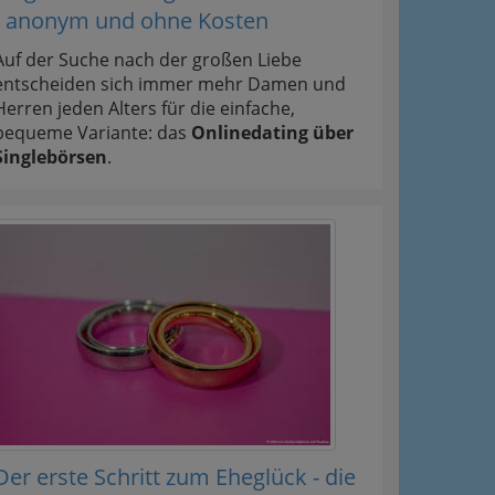
- anonym und ohne Kosten
Auf der Suche nach der großen Liebe
entscheiden sich immer mehr Damen und
Herren jeden Alters für die einfache,
bequeme Variante: das
Onlinedating über
Singlebörsen
.
Der erste Schritt zum Eheglück - die