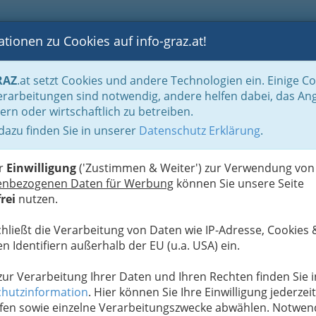
tionen zu Cookies auf info-graz.at!
B
F
G
B
GEN
LOGS
OTOS
ASTRONOMIE
RANCHEN
RAZ
.at setzt Cookies und andere Technologien ein. Einige C
Handel in Graz
Spezielles Einkaufen und Schenken
Außenhandel - Händler
rarbeitungen sind notwendig, andere helfen dabei, das An
ern oder wirtschaftlich zu betreiben.
 dazu finden Sie in unserer
Datenschutz Erklärung
.
N
nhandels
er
Einwilligung
('Zustimmen & Weiter') zur Verwendung von
enbezogenen Daten für Werbung
können Sie unsere Seite
rei
nutzen.
Alle Bezirke
chließt die Verarbeitung von Daten wie IP-Adresse, Cookies 
n Identifiern außerhalb der EU (u.a. USA) ein.
1
 zur Verarbeitung Ihrer Daten und Ihren Rechten finden Sie i
hutzinformation
. Hier können Sie Ihre Einwilligung jederzeit
fen sowie einzelne Verarbeitungszwecke abwählen. Notwen