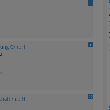
8
9
tung GmbH
ch
n
10
chaft m.b.H.