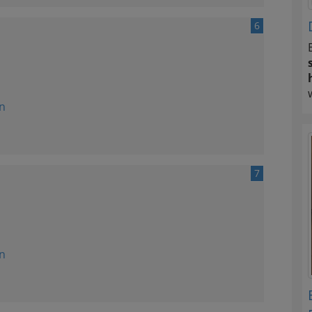
6
n
7
n