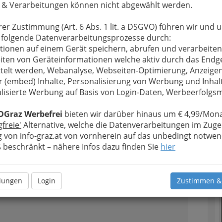
T
 & Verarbeitungen können nicht abgewählt werden.
n
rer Zustimmung (Art. 6 Abs. 1 lit. a DSGVO) führen wir und 
D
 folgende Datenverarbeitungsprozesse durch:
tionen auf einem Gerät speichern, abrufen und verarbeiten
iten von Geräteinformationen welche aktiv durch das Endg
2
s- und Vertriebsgesellschaft mbH
telt werden, Webanalyse, Webseiten-Optimierung, Anzeige
r (embed) Inhalte, Personalisierung von Werbung und Inhal
lisierte Werbung auf Basis von Login-Daten, Werbeerfolg
OGraz Werbefrei
bieten wir darüber hinaus um € 4,99/Mona
n
gfreie'
Alternative, welche die Datenverarbeitungen im Zuge
N
 von info-graz.at von vornherein auf das unbedingt notwen
beschränkt – nähere Infos dazu finden Sie
hier
3
llungen
Login
Zustimmen &