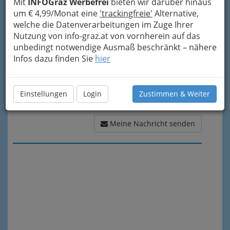
Mit
INFOGraz Werbefrei
bieten wir darüber hinaus
Meine Nachricht
um € 4,99/Monat eine
'trackingfreie'
Alternative,
welche die Datenverarbeitungen im Zuge Ihrer
Nutzung von info-graz.at von vornherein auf das
unbedingt notwendige Ausmaß beschränkt – nähere
Infos dazu finden Sie
hier
Einstellungen
Login
Zustimmen & Weiter
Meine Nachricht senden