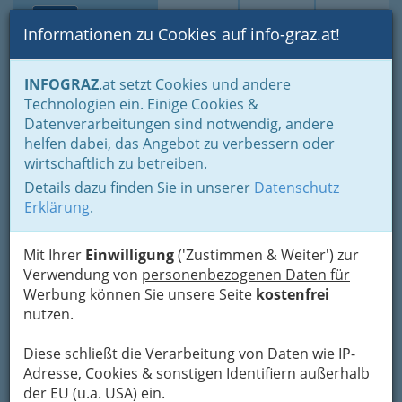
Toggle navi
Suche
Login
Menü
Informationen zu Cookies auf info-graz.at!
Home
Branchen
Einkaufen & Schenken - der Handel
INFOGRAZ
.at setzt Cookies und andere
Handel in Graz
Spezielles Einkaufen und Schenken
Technologien ein. Einige Cookies &
Außenhandel - Händler und Händlerinnen
Datenverarbeitungen sind notwendig, andere
Landesgremium des Außenhandels
helfen dabei, das Angebot zu verbessern oder
Franz Absenger
Nav
wirtschaftlich zu betreiben.
Details dazu finden Sie in unserer
Datenschutz
Moserhofgasse 46, 8010 Graz
Erklärung
.
+43 3115 27 104
+43 664 451 2223
Mit Ihrer
Einwilligung
('Zustimmen & Weiter') zur
Verwendung von
personenbezogenen Daten für
Werbung
können Sie unsere Seite
kostenfrei
nutzen.
Karte
Diese schließt die Verarbeitung von Daten wie IP-
Adresse, Cookies & sonstigen Identifiern außerhalb
Adresse mit Google Maps anschauen
der EU (u.a. USA) ein.