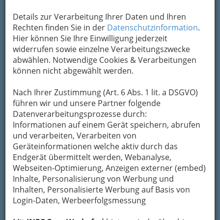
Details zur Verarbeitung Ihrer Daten und Ihren
Kontaktaufnahme
Rechten finden Sie in der
Datenschutzinformation
.
Hier können Sie Ihre Einwilligung jederzeit
Um die Info-Graz Firmen
vor Spam-Mails zu
widerrufen sowie einzelne Verarbeitungszwecke
bewahren
, verwenden wir an dieser Stelle zur
abwählen. Notwendige Cookies & Verarbeitungen
Übermittlung Ihrer Nachricht ein sicheres
können nicht abgewählt werden.
Formular. Ihre Nachricht wird nach dem
Absenden umgehend per Mail an das
Nach Ihrer Zustimmung (Art. 6 Abs. 1 lit. a DSGVO)
Unternehmen Franz Absenger weitergeleitet.
führen wir und unsere Partner folgende
Mein Name
Datenverarbeitungsprozesse durch:
Informationen auf einem Gerät speichern, abrufen
und verarbeiten, Verarbeiten von
Geräteinformationen welche aktiv durch das
Meine Email Adresse
Endgerät übermittelt werden, Webanalyse,
Webseiten-Optimierung, Anzeigen externer (embed)
Inhalte, Personalisierung von Werbung und
Mein Betreff
Inhalten, Personalisierte Werbung auf Basis von
Login-Daten, Werbeerfolgsmessung