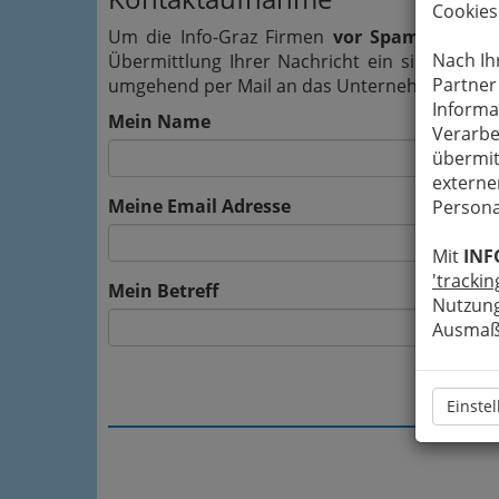
Cookies
Um die Info-Graz Firmen
vor Spam-Mails z
Nach Ih
Übermittlung Ihrer Nachricht ein sicheres 
Partner
umgehend per Mail an das Unternehmen Honora
Informa
Mein Name
Verarbe
übermit
externe
Meine Email Adresse
Persona
Mit
INF
'trackin
Mein Betreff
Nutzung
Ausmaß 
Einste