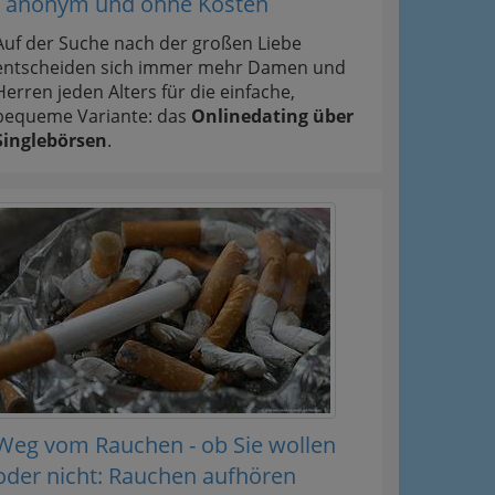
- anonym und ohne Kosten
Auf der Suche nach der großen Liebe
entscheiden sich immer mehr Damen und
Herren jeden Alters für die einfache,
bequeme Variante: das
Onlinedating über
Singlebörsen
.
Weg vom Rauchen - ob Sie wollen
oder nicht: Rauchen aufhören