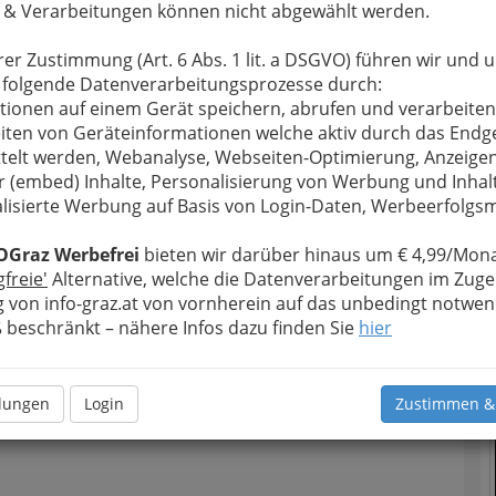
T
 & Verarbeitungen können nicht abgewählt werden.
u bewahren
, verwenden wir an dieser Stelle zur
rer Zustimmung (Art. 6 Abs. 1 lit. a DSGVO) führen wir und 
Formular. Ihre Nachricht wird nach dem Absenden
D
 folgende Datenverarbeitungsprozesse durch:
rkonsulin Eva Deborah Brühl weitergeleitet.
tionen auf einem Gerät speichern, abrufen und verarbeiten
Meine Nachricht
iten von Geräteinformationen welche aktiv durch das Endg
telt werden, Webanalyse, Webseiten-Optimierung, Anzeige
r (embed) Inhalte, Personalisierung von Werbung und Inhal
lisierte Werbung auf Basis von Login-Daten, Werbeerfolg
OGraz Werbefrei
bieten wir darüber hinaus um € 4,99/Mona
gfreie'
Alternative, welche die Datenverarbeitungen im Zuge
N
 von info-graz.at von vornherein auf das unbedingt notwen
beschränkt – nähere Infos dazu finden Sie
hier
Meine Nachricht senden
llungen
Login
Zustimmen &