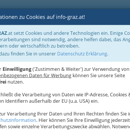
tionen zu Cookies auf info-graz.at!
B
F
G
B
GEN
LOGS
OTOS
ASTRONOMIE
RANCHEN
RAZ
.at setzt Cookies und andere Technologien ein. Einige C
Handel in Graz
Spezielles Einkaufen und Schenken
Außenhandel - Händler
rarbeitungen sind notwendig, andere helfen dabei, das An
ern oder wirtschaftlich zu betreiben.
rah Brühl
 dazu finden Sie in unserer
Datenschutz Erklärung
.
N
er
Einwilligung
('Zustimmen & Weiter') zur Verwendung von
enbezogenen Daten für Werbung
können Sie unsere Seite
rei
nutzen.
chließt die Verarbeitung von Daten wie IP-Adresse, Cookies 
n Identifiern außerhalb der EU (u.a. USA) ein.
 zur Verarbeitung Ihrer Daten und Ihren Rechten finden Sie i
hutzinformation
. Hier können Sie Ihre Einwilligung jederzeit
fen sowie einzelne Verarbeitungszwecke abwählen. Notwen