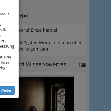
ipps
unsere
er Handel
,
erät
Der Lehrberuf Einzelhandel
n
ten,
Die wohl klügsten Worte, die man über
smessung
den Handel sagen kann
t eine
 Ihrer
ews und Wissenswertes
dige
 Weiter