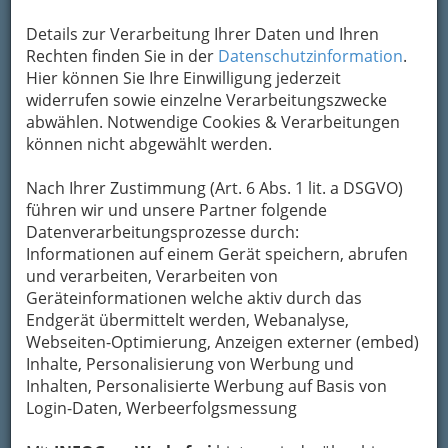
Alle Bezirke
Details zur Verarbeitung Ihrer Daten und Ihren
Rechten finden Sie in der
Datenschutzinformation
.
1
Neuwirth Web Solutions
Hier können Sie Ihre Einwilligung jederzeit
Lazarettgasse 34, 8020 Graz
widerrufen sowie einzelne Verarbeitungszwecke
abwählen. Notwendige Cookies & Verarbeitungen
können nicht abgewählt werden.
Beratung, Programmierung und Design für
Nach Ihrer Zustimmung (Art. 6 Abs. 1 lit. a DSGVO)
Intra- und Internet
führen wir und unsere Partner folgende
Die sogenannten “Neuen Medien” sind schon
Datenverarbeitungsprozesse durch:
lange nicht mehr neu, und
ein professioneller
Informationen auf einem Gerät speichern, abrufen
Internetauftritt gehört heute zum
und verarbeiten, Verarbeiten von
Standardrepertoire jeder Firma
. Wir
Geräteinformationen welche aktiv durch das
begleiten sie auf dem Weg zu einer
Endgerät übermittelt werden, Webanalyse,
erfolgreichen Präsenz im World Wide Web. Mit
Webseiten-Optimierung, Anzeigen externer (embed)
einem Blick auf unsere
Referenzen
können Sie
Inhalte, Personalisierung von Werbung und
sich von unseren Leistungen überzeugen.
Inhalten, Personalisierte Werbung auf Basis von
Login-Daten, Werbeerfolgsmessung
Kategorien