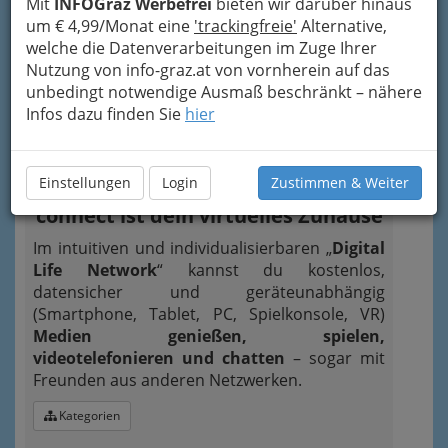
Mit
INFOGraz Werbefrei
bieten wir darüber hinaus
um € 4,99/Monat eine
'trackingfreie'
Alternative,
2
e.com GmbH - Social Network
welche die Datenverarbeitungen im Zuge Ihrer
connect - Virtual Reality
Nutzung von info-graz.at von vornherein auf das
unbedingt notwendige Ausmaß beschränkt – nähere
Bürgergasse 13 /2/23, 8010
Infos dazu finden Sie
hier
Graz
Neugierig?
Einstellungen
Login
Zustimmen & Weiter
connect ist dein virtuelles Zuhause
Im intuitiven und individualisierbaren „
Digital
Life Network
“ kannst du kostenlos,
datensicher und geräteunabhängig
(Smartphone, Tablet, PC, Spielkonsole, VR)
Medien genießen, spielen,
videotelefonieren und chatten
– sogar mit
Freunden aus anderen Netzwerken.
Kategorien