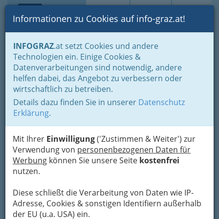
Toggle navi
Suche
Login
Menü
Informationen zu Cookies auf info-graz.at!
Home
Branchen
Einkaufen & Schenken - der Handel
INFOGRAZ
.at setzt Cookies und andere
Der Handel nach WKO-Gliederung
Technologien ein. Einige Cookies &
Landesgremium des Handels mit Maschinen u.
Datenverarbeitungen sind notwendig, andere
Computersystemen u. technischem und industriellem
Handel mit EDV - Software
helfen dabei, das Angebot zu verbessern oder
wirtschaftlich zu betreiben.
Nav
Handel mit EDV - Software
Details dazu finden Sie in unserer
Datenschutz
Erklärung
.
Software bezeichnet alle nichtphysischen
Mit Ihrer
Einwilligung
('Zustimmen & Weiter') zur
Funktionsbestandteile eines Computers bzw. eines jeden
Verwendung von
personenbezogenen Daten für
technischen Gegenstandes, der mindestens einen
Werbung
können Sie unsere Seite
kostenfrei
Mikroprozessor enthält. Dies umfasst vor allem
nutzen.
Computerprogramme sowie die zur Verwendung mit
Computerprogrammen bestimmten Daten.
Diese schließt die Verarbeitung von Daten wie IP-
Adresse, Cookies & sonstigen Identifiern außerhalb
Bezirksauswahl
der EU (u.a. USA) ein.