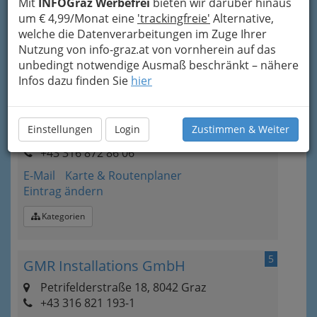
Mit
INFOGraz Werbefrei
bieten wir darüber hinaus
E-Mail
Karte & Routenplaner
um € 4,99/Monat eine
'trackingfreie'
Alternative,
Eintrag ändern
welche die Datenverarbeitungen im Zuge Ihrer
Kategorien
Nutzung von info-graz.at von vornherein auf das
unbedingt notwendige Ausmaß beschränkt – nähere
Infos dazu finden Sie
hier
4
GBG Gebäude- und Baumanagement
Graz GmbH
Einstellungen
Login
Zustimmen & Weiter
Körblergasse 77, 8010 Graz
+43 316 872 86 06
E-Mail
Karte & Routenplaner
Eintrag ändern
Kategorien
5
GMR Installations GmbH
Petrifelderstraße 18, 8042 Graz
+43 316 821 193-1