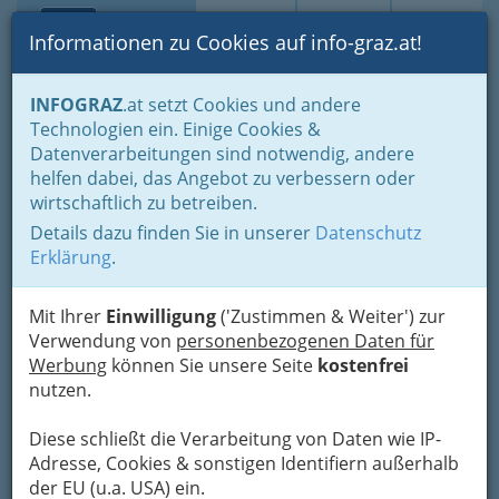
Toggle navi
Suche
Login
Menü
Informationen zu Cookies auf info-graz.at!
Home
Branchen
Gewerbe, Handwerk, Banken
INFOGRAZ
.at setzt Cookies und andere
Gewerbe & Handwerk, Gliederung der WKO
Technologien ein. Einige Cookies &
Landesinnung der Elektro-, Gebäude-, Alarm- und
Datenverarbeitungen sind notwendig, andere
Kommunikationstechniker
Elektrotechnik
helfen dabei, das Angebot zu verbessern oder
wirtschaftlich zu betreiben.
Nav
Elektrotechnik
Details dazu finden Sie in unserer
Datenschutz
Erklärung
.
Bezirksauswahl
Mit Ihrer
Einwilligung
('Zustimmen & Weiter') zur
Verwendung von
personenbezogenen Daten für
Alle Bezirke
Werbung
können Sie unsere Seite
kostenfrei
nutzen.
1
etw Elektrotechnik Wiesinger e.U.
Diese schließt die Verarbeitung von Daten wie IP-
Schmiedlstraße 8, 8042 Graz
Adresse, Cookies & sonstigen Identifiern außerhalb
+43 664 279 74 68
der EU (u.a. USA) ein.