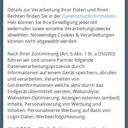
E-Mail
Karte & Routenplaner
Eintrag ändern
Details zur Verarbeitung Ihrer Daten und Ihren
Rechten finden Sie in der
Datenschutzinformation
.
Kategorien
Hier können Sie Ihre Einwilligung jederzeit
widerrufen sowie einzelne Verarbeitungszwecke
abwählen. Notwendige Cookies & Verarbeitungen
2
Fractional View GmbH
können nicht abgewählt werden.
Merangasse 73, 8010 Graz
Nach Ihrer Zustimmung (Art. 6 Abs. 1 lit. a DSGVO)
+43 316 269 722
führen wir und unsere Partner folgende
E-Mail
Karte & Routenplaner
Datenverarbeitungsprozesse durch:
Eintrag ändern
Informationen auf einem Gerät speichern, abrufen
und verarbeiten, Verarbeiten von
Kategorien
Geräteinformationen welche aktiv durch das
Endgerät übermittelt werden, Webanalyse,
3
Webseiten-Optimierung, Anzeigen externer (embed)
G4S Security Systems GmbH
Inhalte, Personalisierung von Werbung und
Lazarettgürtel 55 / Top 2, 8020 Graz
Inhalten, Personalisierte Werbung auf Basis von
+43 316 7088 - 0
Login-Daten, Werbeerfolgsmessung
+43 316 7088 - 8915