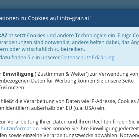
tionen zu Cookies auf info-graz.at!
B
F
G
B
GEN
LOGS
OTOS
ASTRONOMIE
RANCHEN
RAZ
.at setzt Cookies und andere Technologien ein. Einige C
be & Handwerk, Gliederung der WKO
Gewerbe und Handwerk am Bau
Erd
rarbeitungen sind notwendig, andere helfen dabei, das An
ern oder wirtschaftlich zu betreiben.
 dazu finden Sie in unserer
Datenschutz Erklärung
.
S
er
Einwilligung
('Zustimmen & Weiter') zur Verwendung von
enbezogenen Daten für Werbung
können Sie unsere Seite
rei
nutzen.
chließt die Verarbeitung von Daten wie IP-Adresse, Cookies 
n Identifiern außerhalb der EU (u.a. USA) ein.
 zur Verarbeitung Ihrer Daten und Ihren Rechten finden Sie i
hutzinformation
. Hier können Sie Ihre Einwilligung jederzeit
fen sowie einzelne Verarbeitungszwecke abwählen. Notwen