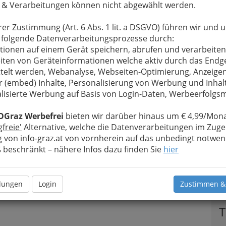
 & Verarbeitungen können nicht abgewählt werden.
rer Zustimmung (Art. 6 Abs. 1 lit. a DSGVO) führen wir und 
 folgende Datenverarbeitungsprozesse durch:
tionen auf einem Gerät speichern, abrufen und verarbeiten
iten von Geräteinformationen welche aktiv durch das Endg
telt werden, Webanalyse, Webseiten-Optimierung, Anzeige
r (embed) Inhalte, Personalisierung von Werbung und Inhal
lisierte Werbung auf Basis von Login-Daten, Werbeerfolg
OGraz Werbefrei
bieten wir darüber hinaus um € 4,99/Mona
gfreie'
Alternative, welche die Datenverarbeitungen im Zuge
 von info-graz.at von vornherein auf das unbedingt notwen
beschränkt – nähere Infos dazu finden Sie
hier
llungen
Login
Zustimmen &
T