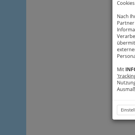
Cookies
Nach Ih
Partner
Informa
Verarbe
übermit
externe
Persona
Mit
INF
'trackin
Nutzung
Ausmaß 
Einste