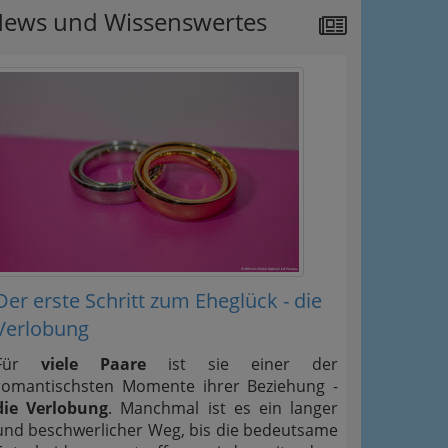
ews und Wissenswertes
Der erste Schritt zum Eheglück - die
Verlobung
Für
viele Paare
ist sie einer der
romantischsten Momente ihrer Beziehung -
die Verlobung
. Manchmal ist es ein langer
und beschwerlicher Weg, bis die bedeutsame