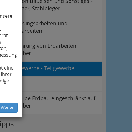
Biegen von Baueisen und Sonstiges -
Eisenbieger, Stahlbieger
unsere
Demolierungsarbeiten und
,
Abbrucharbeiten
erät
n
Durchführung von Erdarbeiten,
ten,
Deichgräber
smessung
t eine
Erdbaugewerbe - Teilgewerbe
 Ihrer
dige
LI Bau
Teilgewerbe Erdbau eingeschränkt auf
Totengräber
 Weiter
ipps