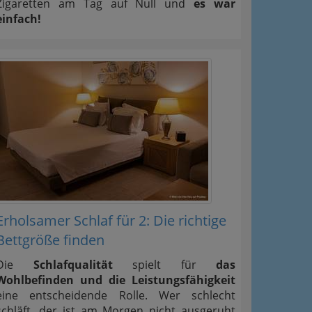
Zigaretten am Tag auf Null und
es war
einfach!
Erholsamer Schlaf für 2: Die richtige
Bettgröße finden
Die
Schlafqualität
spielt für
das
Wohlbefinden und die Leistungsfähigkeit
eine entscheidende Rolle. Wer schlecht
schläft, der ist am Morgen nicht ausgeruht