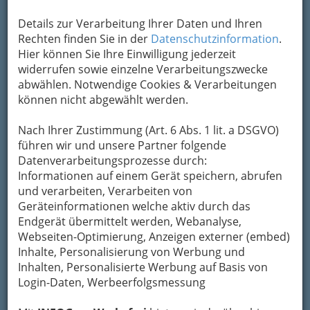
Details zur Verarbeitung Ihrer Daten und Ihren
Rechten finden Sie in der
Datenschutzinformation
.
Navigation
Hier können Sie Ihre Einwilligung jederzeit
widerrufen sowie einzelne Verarbeitungszwecke
abwählen. Notwendige Cookies & Verarbeitungen
Buch & Musik
können nicht abgewählt werden.
Essen & Trinken Graz - steirisch oder
Nach Ihrer Zustimmung (Art. 6 Abs. 1 lit. a DSGVO)
international
führen wir und unsere Partner folgende
Datenverarbeitungsprozesse durch:
Informationen auf einem Gerät speichern, abrufen
Erotik-Shop - Gegen die
und verarbeiten, Verarbeiten von
Beziehungskrise?
Geräteinformationen welche aktiv durch das
Endgerät übermittelt werden, Webanalyse,
Fotoausarbeitung
Webseiten-Optimierung, Anzeigen externer (embed)
Inhalte, Personalisierung von Werbung und
Inhalten, Personalisierte Werbung auf Basis von
Fotografie - Bilder als
Login-Daten, Werbeerfolgsmessung
wunderschönes Geschenk