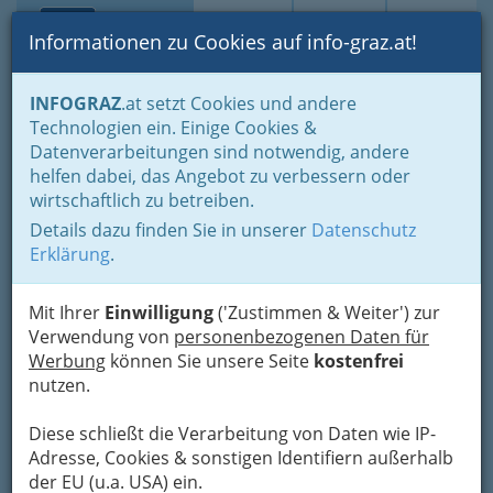
Toggle navi
Suche
Login
Menü
Informationen zu Cookies auf info-graz.at!
Home
Branchen
Einkaufen & Schenken - der Handel
INFOGRAZ
.at setzt Cookies und andere
Kleine Geschenke... dürfen auch größer sein
Technologien ein. Einige Cookies &
Erotik-Shop - Gegen die Beziehungskrise?
Datenverarbeitungen sind notwendig, andere
ErotikMarkt
helfen dabei, das Angebot zu verbessern oder
wirtschaftlich zu betreiben.
Kärntner Straße 216, 8053 Graz
Details dazu finden Sie in unserer
Datenschutz
+43 316 255 502
Erklärung
.
+43 316 255 502 - 4
Mit Ihrer
Einwilligung
('Zustimmen & Weiter') zur
Verwendung von
personenbezogenen Daten für
Werbung
können Sie unsere Seite
kostenfrei
Karte
nutzen.
Nav
Diese schließt die Verarbeitung von Daten wie IP-
Adresse mit Google Maps anschauen
Adresse, Cookies & sonstigen Identifiern außerhalb
Nac
der EU (u.a. USA) ein.