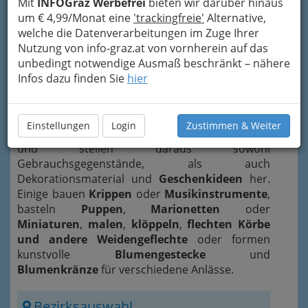
Mit
INFOGraz Werbefrei
bieten wir darüber hinaus
um € 4,99/Monat eine
'trackingfreie'
Alternative,
welche die Datenverarbeitungen im Zuge Ihrer
Nutzung von info-graz.at von vornherein auf das
unbedingt notwendige Ausmaß beschränkt – nähere
Infos dazu finden Sie
hier
Kunsthandwerker und
Kunsthandwerkerinnen
bearbeiten die
verschiedensten Materialien wie Filz, Textilien,
Einstellungen
Login
Zustimmen & Weiter
Keramik, Leder, Glas, Holz, Metall oder Papier
und stellen daraus sowohl
Gebrauchsgegenstände, als auch
Dekorationsmaterial und
Geschenkideen
her.
Einige bauen
Krippen
oder
Musikinstrumente
,
basteln
Puppen
,
Marionetten
oder
Miniaturen
,
malen
,
klöppeln
,
flechten Körbe
und andere Weidengeflechte
oder formen
kunstvolle
Blumengestecke
und
Blumenkränze
für verschiedene Anlässe.
Bezirksauswahl