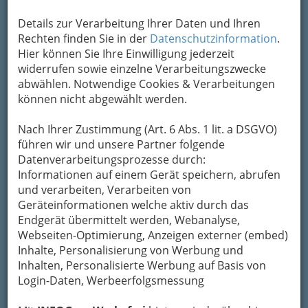
Details zur Verarbeitung Ihrer Daten und Ihren
Rechten finden Sie in der
Datenschutzinformation
.
Hier können Sie Ihre Einwilligung jederzeit
widerrufen sowie einzelne Verarbeitungszwecke
Kunsthandwerk
gehören, wie der Name schon
abwählen. Notwendige Cookies & Verarbeitungen
sagt,
neben speziellen handwerklichen auch
können nicht abgewählt werden.
künstlerische Fähigkeiten
. Das Besondere am
Kunsthandwerk ist, dass es sich bei den
Nach Ihrer Zustimmung (Art. 6 Abs. 1 lit. a DSGVO)
Produkten, die von den Künstlern und
führen wir und unsere Partner folgende
Künstlerinnen
eigenständig und nach eigenen
Datenverarbeitungsprozesse durch:
Entwürfen hergestellt
werden, immer um
Informationen auf einem Gerät speichern, abrufen
Unikate
handelt, wodurch sie sich von den
und verarbeiten, Verarbeiten von
maschinell und in Serie hergestellten
Geräteinformationen welche aktiv durch das
Produkten des
Kunstgewerbes
unterscheiden.
Endgerät übermittelt werden, Webanalyse,
Webseiten-Optimierung, Anzeigen externer (embed)
Inhalte, Personalisierung von Werbung und
Inhalten, Personalisierte Werbung auf Basis von
Login-Daten, Werbeerfolgsmessung