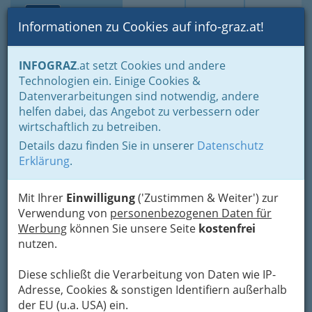
Toggle navi
Suche
Login
Menü
Informationen zu Cookies auf info-graz.at!
Home
Branchen
Einkaufen & Schenken - der Handel
INFOGRAZ
.at setzt Cookies und andere
Kleine Geschenke... dürfen auch größer sein
Technologien ein. Einige Cookies &
Kunsthandwerk - Kunsthandwerker und Kunsthandwerkerinnen in
Datenverarbeitungen sind notwendig, andere
Graz und der Steiermark
helfen dabei, das Angebot zu verbessern oder
wirtschaftlich zu betreiben.
Kunsthandwerk -
Details dazu finden Sie in unserer
Datenschutz
Kunsthandwerker und
Erklärung
.
Kunsthandwerkerinnen in
Graz und der Steiermark
Mit Ihrer
Einwilligung
('Zustimmen & Weiter') zur
Verwendung von
personenbezogenen Daten für
Werbung
können Sie unsere Seite
kostenfrei
nutzen.
Diese schließt die Verarbeitung von Daten wie IP-
Adresse, Cookies & sonstigen Identifiern außerhalb
Zum
der EU (u.a. USA) ein.