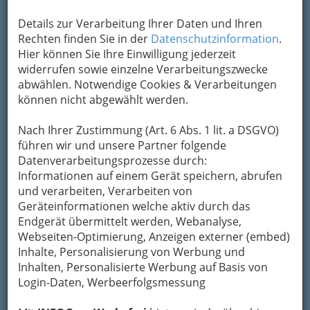
Details zur Verarbeitung Ihrer Daten und Ihren
Kontaktaufnahme
Rechten finden Sie in der
Datenschutzinformation
.
Hier können Sie Ihre Einwilligung jederzeit
Um die Info-Graz Firmen
vor Spam-Mails zu
widerrufen sowie einzelne Verarbeitungszwecke
bewahren
, verwenden wir an dieser Stelle zur
abwählen. Notwendige Cookies & Verarbeitungen
Übermittlung Ihrer Nachricht ein sicheres
können nicht abgewählt werden.
Formular. Ihre Nachricht wird nach dem
Absenden umgehend per Mail an das
Nach Ihrer Zustimmung (Art. 6 Abs. 1 lit. a DSGVO)
Unternehmen Linde Gas GmbH weitergeleitet.
führen wir und unsere Partner folgende
Mein Name
Datenverarbeitungsprozesse durch:
Informationen auf einem Gerät speichern, abrufen
und verarbeiten, Verarbeiten von
Geräteinformationen welche aktiv durch das
Meine Email Adresse
Endgerät übermittelt werden, Webanalyse,
Webseiten-Optimierung, Anzeigen externer (embed)
Inhalte, Personalisierung von Werbung und
Mein Betreff
Inhalten, Personalisierte Werbung auf Basis von
Login-Daten, Werbeerfolgsmessung