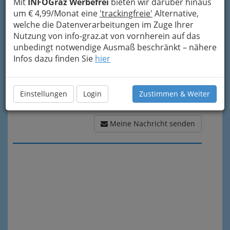
Mit
INFOGraz Werbefrei
bieten wir darüber hinaus
Meine Nachricht
um € 4,99/Monat eine
'trackingfreie'
Alternative,
welche die Datenverarbeitungen im Zuge Ihrer
Nutzung von info-graz.at von vornherein auf das
unbedingt notwendige Ausmaß beschränkt – nähere
Infos dazu finden Sie
hier
Einstellungen
Login
Zustimmen & Weiter
Meine Nachricht senden