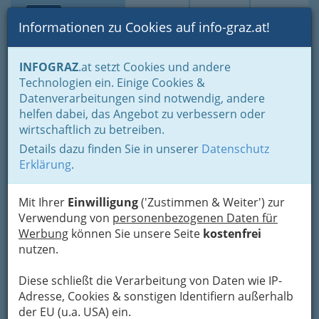
Toggle navi
Suche
Login
Menü
Informationen zu Cookies auf info-graz.at!
Home
Branchen
Gewerbe, Handwerk, Banken
INFOGRAZ
.at setzt Cookies und andere
Gewerbe & Handwerk, Gliederung der WKO
Technologien ein. Einige Cookies &
Chemisches Gewerbe
Datenverarbeitungen sind notwendig, andere
Erzeugung chem.-techn. Produkte inkl. Farben- & Lackerzeuger
helfen dabei, das Angebot zu verbessern oder
Linde Gas GmbH
Nav
wirtschaftlich zu betreiben.
Details dazu finden Sie in unserer
Datenschutz
Südbahnstraße 60, 8020 Graz
Erklärung
.
+43 5 04273 - 0
+43 5 04273 - 1900
Mit Ihrer
Einwilligung
('Zustimmen & Weiter') zur
Verwendung von
personenbezogenen Daten für
Werbung
können Sie unsere Seite
kostenfrei
nutzen.
Karte
Diese schließt die Verarbeitung von Daten wie IP-
Adresse, Cookies & sonstigen Identifiern außerhalb
Adresse mit Google Maps anschauen
der EU (u.a. USA) ein.