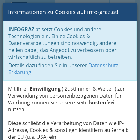
Toggle navi
Suche
Login
Menü
Informationen zu Cookies auf info-graz.at!
Home
Branchen
Gewerbe, Handwerk, Banken
INFOGRAZ
.at setzt Cookies und andere
Gewerbe & Handwerk, Gliederung der WKO
Technologien ein. Einige Cookies &
Chemisches Gewerbe
Pharmareferenten
Datenverarbeitungen sind notwendig, andere
Nav
helfen dabei, das Angebot zu verbessern oder
Pharmareferenten
wirtschaftlich zu betreiben.
Details dazu finden Sie in unserer
Datenschutz
Erklärung
.
Hier auf dieser Seite haben wir für Sie Pharmareferenten und
Pharmareferentinnen übersichtlich aufgelistet!
Mit Ihrer
Einwilligung
('Zustimmen & Weiter') zur
Bezirksauswahl
Verwendung von
personenbezogenen Daten für
Werbung
können Sie unsere Seite
kostenfrei
Alle Bezirke
nutzen.
1
Mag. Brigitte Amtmann
Diese schließt die Verarbeitung von Daten wie IP-
Adresse, Cookies & sonstigen Identifiern außerhalb
Einspinnergasse 5, 8010 Graz
der EU (u.a. USA) ein.