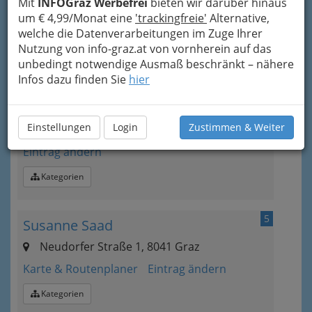
Mit
INFOGraz Werbefrei
bieten wir darüber hinaus
um € 4,99/Monat eine
'trackingfreie'
Alternative,
welche die Datenverarbeitungen im Zuge Ihrer
4
Dr. Maria Luise Pöll
Nutzung von info-graz.at von vornherein auf das
unbedingt notwendige Ausmaß beschränkt – nähere
Krottendorfer Straße 32, 8052 Graz-
Infos dazu finden Sie
hier
Wetzelsdorf
+43 316 572 836
+43 316 572 836
Einstellungen
Login
Zustimmen & Weiter
E-Mail
Karte & Routenplaner
Eintrag ändern
Kategorien
5
Susanne Saad
Neudorfer Straße 1, 8041 Graz
Karte & Routenplaner
Eintrag ändern
Kategorien