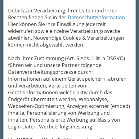
Karte & Routenplaner
Eintrag ändern
Details zur Verarbeitung Ihrer Daten und Ihren
Kategorien
Rechten finden Sie in der
Datenschutzinformation
.
Hier können Sie Ihre Einwilligung jederzeit
widerrufen sowie einzelne Verarbeitungszwecke
2
EccoCell Biotechnologie GmbH
abwählen. Notwendige Cookies & Verarbeitungen
können nicht abgewählt werden.
Körblergasse 42, 8010 Graz
+43 316 722 866
Nach Ihrer Zustimmung (Art. 6 Abs. 1 lit. a DSGVO)
+43 316 722 866 - 99
führen wir und unsere Partner folgende
E-Mail
Karte & Routenplaner
Datenverarbeitungsprozesse durch:
Eintrag ändern
Informationen auf einem Gerät speichern, abrufen
und verarbeiten, Verarbeiten von
Kategorien
Geräteinformationen welche aktiv durch das
Endgerät übermittelt werden, Webanalyse,
3
Webseiten-Optimierung, Anzeigen externer (embed)
MEDIKON Plank & Putz OEG
Inhalte, Personalisierung von Werbung und
Payer-Weyprecht-Straße 33, 8020 Graz
Inhalten, Personalisierte Werbung auf Basis von
Login-Daten, Werbeerfolgsmessung
Karte & Routenplaner
Eintrag ändern
Kategorien