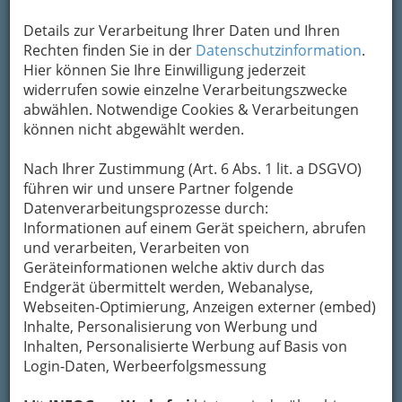
Details zur Verarbeitung Ihrer Daten und Ihren
1
Dr. Dieter Dreveny
Rechten finden Sie in der
Datenschutzinformation
.
Herrandgasse 7, 8010 Graz
Hier können Sie Ihre Einwilligung jederzeit
+43 316 845 713
widerrufen sowie einzelne Verarbeitungszwecke
+43 316 324 198
abwählen. Notwendige Cookies & Verarbeitungen
können nicht abgewählt werden.
Karte & Routenplaner
Eintrag ändern
Nach Ihrer Zustimmung (Art. 6 Abs. 1 lit. a DSGVO)
Kategorien
führen wir und unsere Partner folgende
Datenverarbeitungsprozesse durch:
2
Informationen auf einem Gerät speichern, abrufen
Michael Friedrich Guem
und verarbeiten, Verarbeiten von
Leitnergasse 18, 8010 Graz
Geräteinformationen welche aktiv durch das
+43 316 832 2740
Endgerät übermittelt werden, Webanalyse,
+43 316 832 2746
Webseiten-Optimierung, Anzeigen externer (embed)
E-Mail
Karte & Routenplaner
Inhalte, Personalisierung von Werbung und
Eintrag ändern
Inhalten, Personalisierte Werbung auf Basis von
Login-Daten, Werbeerfolgsmessung
Kategorien