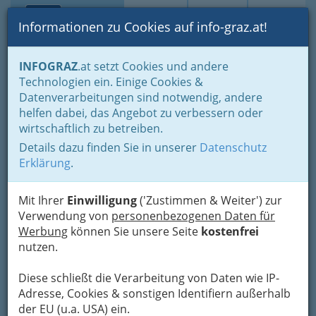
Toggle navi
Suche
Login
Menü
Informationen zu Cookies auf info-graz.at!
Home
Branchen
Gewerbe, Handwerk, Banken
INFOGRAZ
.at setzt Cookies und andere
Gewerbe & Handwerk, Gliederung der WKO
Technologien ein. Einige Cookies &
Chemisches Gewerbe
Datenverarbeitungen sind notwendig, andere
Erzeugung chem.-techn. Produkte inkl. Farben- & Lackerzeuger
helfen dabei, das Angebot zu verbessern oder
Nav
wirtschaftlich zu betreiben.
Erzeugung chem.-techn.
Details dazu finden Sie in unserer
Datenschutz
Produkte inkl. Farben- &
Erklärung
.
Lackerzeuger
Mit Ihrer
Einwilligung
('Zustimmen & Weiter') zur
Verwendung von
personenbezogenen Daten für
Auf der Suche nach Farben, Lacken bzw. Lackfarben? Hier
Werbung
können Sie unsere Seite
kostenfrei
haben wir Hersteller bzw. Erzeuger von chemisch technischen
nutzen.
Produkten für Sie aufgelistet!
Diese schließt die Verarbeitung von Daten wie IP-
Bezirksauswahl
Adresse, Cookies & sonstigen Identifiern außerhalb
Alle Bezirke
der EU (u.a. USA) ein.