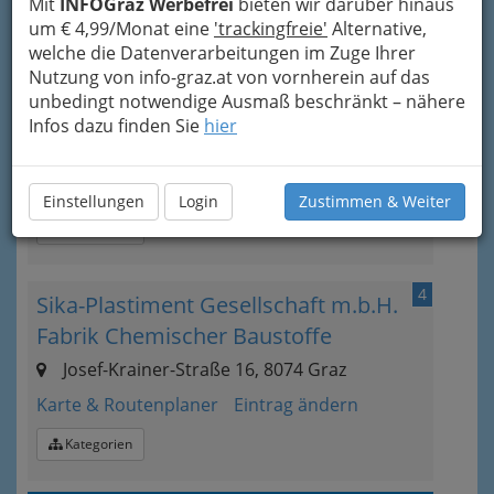
Mit
INFOGraz Werbefrei
bieten wir darüber hinaus
um € 4,99/Monat eine
'trackingfreie'
Alternative,
3
Linde Gas GmbH
welche die Datenverarbeitungen im Zuge Ihrer
Nutzung von info-graz.at von vornherein auf das
Südbahnstraße 60, 8020 Graz
unbedingt notwendige Ausmaß beschränkt – nähere
+43 5 04273 - 0
Infos dazu finden Sie
hier
+43 5 04273 - 1900
E-Mail
Karte & Routenplaner
Eintrag ändern
Einstellungen
Login
Zustimmen & Weiter
Kategorien
4
Sika-Plastiment Gesellschaft m.b.H.
Fabrik Chemischer Baustoffe
Josef-Krainer-Straße 16, 8074 Graz
Karte & Routenplaner
Eintrag ändern
Kategorien