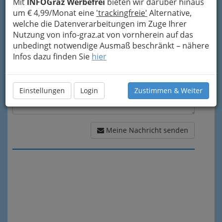
Mit
INFOGraz Werbefrei
bieten wir darüber hinaus
um € 4,99/Monat eine
'trackingfreie'
Alternative,
Meine Nachricht
welche die Datenverarbeitungen im Zuge Ihrer
Nutzung von info-graz.at von vornherein auf das
unbedingt notwendige Ausmaß beschränkt – nähere
Infos dazu finden Sie
hier
Einstellungen
Login
Zustimmen & Weiter
Meine Nachricht senden