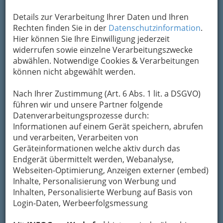
Details zur Verarbeitung Ihrer Daten und Ihren
Kontaktaufnahme
Rechten finden Sie in der
Datenschutzinformation
.
Hier können Sie Ihre Einwilligung jederzeit
Um die Info-Graz Firmen
vor Spam-Mails zu
widerrufen sowie einzelne Verarbeitungszwecke
bewahren
, verwenden wir an dieser Stelle zur
abwählen. Notwendige Cookies & Verarbeitungen
Übermittlung Ihrer Nachricht ein sicheres
können nicht abgewählt werden.
Formular. Ihre Nachricht wird nach dem
Absenden umgehend per Mail an das
Nach Ihrer Zustimmung (Art. 6 Abs. 1 lit. a DSGVO)
Unternehmen Michael Friedrich Guem
führen wir und unsere Partner folgende
weitergeleitet.
Datenverarbeitungsprozesse durch:
Mein Name
Informationen auf einem Gerät speichern, abrufen
und verarbeiten, Verarbeiten von
Geräteinformationen welche aktiv durch das
Endgerät übermittelt werden, Webanalyse,
Meine Email Adresse
Webseiten-Optimierung, Anzeigen externer (embed)
Inhalte, Personalisierung von Werbung und
Inhalten, Personalisierte Werbung auf Basis von
Mein Betreff
Login-Daten, Werbeerfolgsmessung