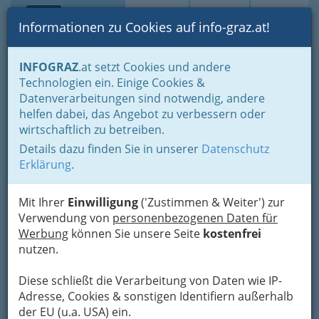
Toggle navi
Suche
Login
Menü
Informationen zu Cookies auf info-graz.at!
Home
Branchen
Gewerbe, Handwerk, Banken
INFOGRAZ
.at setzt Cookies und andere
Gewerbe & Handwerk, Gliederung der WKO
Technologien ein. Einige Cookies &
Chemisches Gewerbe
Datenverarbeitungen sind notwendig, andere
Erzeugung chem.-techn. Produkte inkl. Farben- & Lackerzeuger
helfen dabei, das Angebot zu verbessern oder
Michael Friedrich Guem
Nav
wirtschaftlich zu betreiben.
Details dazu finden Sie in unserer
Datenschutz
Leitnergasse 18, 8010 Graz
Erklärung
.
+43 316 832 2740
+43 316 832 2746
Mit Ihrer
Einwilligung
('Zustimmen & Weiter') zur
Verwendung von
personenbezogenen Daten für
Werbung
können Sie unsere Seite
kostenfrei
nutzen.
Karte
Diese schließt die Verarbeitung von Daten wie IP-
Adresse, Cookies & sonstigen Identifiern außerhalb
Adresse mit Google Maps anschauen
der EU (u.a. USA) ein.