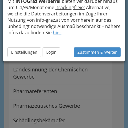
Mit
INFOGraz Werbefrei
bieten wir darüber hinaus
um € 4,99/Monat eine
'trackingfreie'
Alternative,
Chemische Laboratorien
welche die Datenverarbeitungen im Zuge Ihrer
Nutzung von info-graz.at von vornherein auf das
Erzeugung chem.-techn. Produkte inkl.
unbedingt notwendige Ausmaß beschränkt – nähere
Infos dazu finden Sie
hier
Farben- & Lackerzeuger
Erzeugung kosmetischer Produkte &
Einstellungen
Login
Zustimmen & Weiter
von Parfümeriewaren
Landesinnung der Chemischen
Gewerbe
Pharmareferenten
Pharmazeutisches Gewerbe
Schädlingsbekämpfer