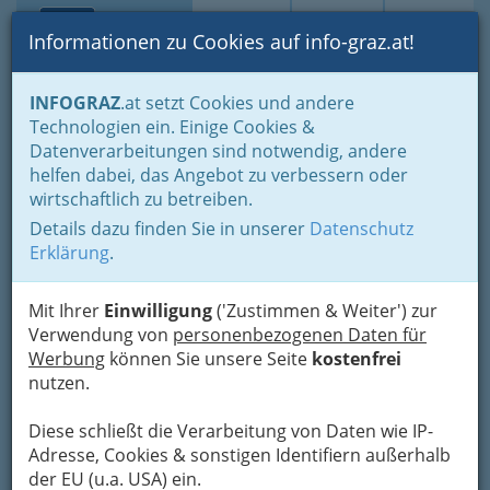
Toggle navi
Suche
Login
Menü
Informationen zu Cookies auf info-graz.at!
Home
Branchen
Gewerbe, Handwerk, Banken
INFOGRAZ
.at setzt Cookies und andere
Gewerbe & Handwerk, Gliederung der WKO
Technologien ein. Einige Cookies &
Chemisches Gewerbe
Datenverarbeitungen sind notwendig, andere
Erzeugung chem.-techn. Produkte inkl. Farben- & Lackerzeuger
helfen dabei, das Angebot zu verbessern oder
Dr. Dieter Dreveny
Nav
wirtschaftlich zu betreiben.
Details dazu finden Sie in unserer
Datenschutz
Herrandgasse 7, 8010 Graz
Erklärung
.
+43 316 845 713
+43 316 324 198
Mit Ihrer
Einwilligung
('Zustimmen & Weiter') zur
Verwendung von
personenbezogenen Daten für
Werbung
können Sie unsere Seite
kostenfrei
nutzen.
Karte
Diese schließt die Verarbeitung von Daten wie IP-
Adresse, Cookies & sonstigen Identifiern außerhalb
Adresse mit Google Maps anschauen
der EU (u.a. USA) ein.