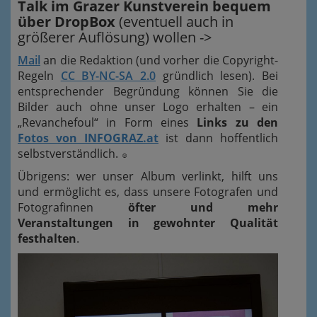
Talk im Grazer Kunstverein bequem
über DropBox
(eventuell auch in
größerer Auflösung) wollen ->
Mail
an die Redaktion (und vorher die Copyright-
Regeln
CC BY-NC-SA 2.0
gründlich lesen). Bei
entsprechender Begründung können Sie die
Bilder auch ohne unser Logo erhalten – ein
„Revanchefoul“ in Form eines
Links zu den
Fotos von INFOGRAZ.at
ist dann hoffentlich
selbstverständlich.
☺
Übrigens: wer unser Album verlinkt, hilft uns
und ermöglicht es, dass unsere Fotografen und
Fotografinnen
öfter und mehr
Veranstaltungen in gewohnter Qualität
festhalten
.