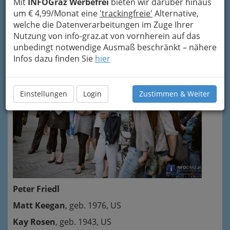
Mit
INFOGraz Werbefrei
bieten wir darüber hinaus
Terminen bereichert, beruhigt, erfreut und
um € 4,99/Monat eine
'trackingfreie'
Alternative,
beflügelt uns. Mit einem „Brunch Talk“ wurde
welche die Datenverarbeitungen im Zuge Ihrer
eine interessante sowie auch internationale
Nutzung von info-graz.at von vornherein auf das
Ausstellung im
Kunstverein Graz
dokumentiert.
unbedingt notwendige Ausmaß beschränkt – nähere
Infos dazu finden Sie
hier
Einstellungen
Login
Zustimmen & Weiter
Peter Friedl
Matt Keegan
, geb. 1976, US
Kay Rosen
, geb. 1943, US