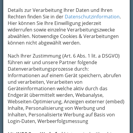
Details zur Verarbeitung Ihrer Daten und Ihren
Rechten finden Sie in der
Datenschutzinformation
.
Hier können Sie Ihre Einwilligung jederzeit
widerrufen sowie einzelne Verarbeitungszwecke
Brunch Talk im Grazer Kunstverein und Ausstellungseröffnung
abwählen. Notwendige Cookies & Verarbeitungen
am 10. Juni 2016 - 001
können nicht abgewählt werden.
Vergrößern
Nach Ihrer Zustimmung (Art. 6 Abs. 1 lit. a DSGVO)
führen wir und unsere Partner folgende
Datenverarbeitungsprozesse durch:
Grazer Kunstverein
Informationen auf einem Gerät speichern, abrufen
Ausstellungseröffnung 10. Juni
und verarbeiten, Verarbeiten von
2016
Geräteinformationen welche aktiv durch das
Endgerät übermittelt werden, Webanalyse,
Fotos vom
Brunch Talk
im Grazer
Webseiten-Optimierung, Anzeigen externer (embed)
Kunstverein
Inhalte, Personalisierung von Werbung und
Inhalten, Personalisierte Werbung auf Basis von
Dass in Graz auch die Kunst neben
Login-Daten, Werbeerfolgsmessung
Sportveranstaltungen und Fußball den
Veranstaltungskalender mit Ausstellungen
und