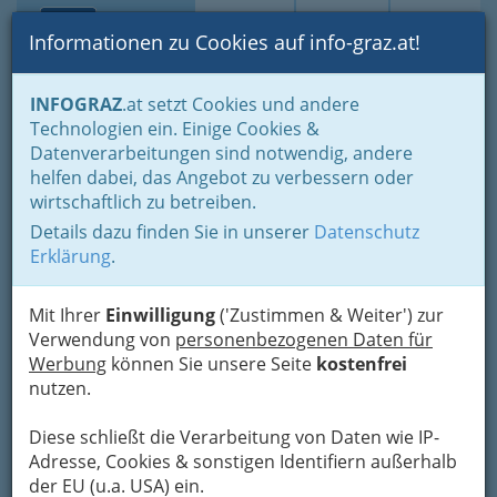
Toggle navi
Suche
Login
Menü
Informationen zu Cookies auf info-graz.at!
Home
Fotos
Alles, was wir fotografiert haben, chronologisch
INFOGRAZ
.at setzt Cookies und andere
Technologien ein. Einige Cookies &
Datenverarbeitungen sind notwendig, andere
Fotos vom Brunch Talk
helfen dabei, das Angebot zu verbessern oder
wirtschaftlich zu betreiben.
Größere Bilder oder Fotos
Details dazu finden Sie in unserer
Datenschutz
ohne Logo
?
Erklärung
.
Lesen Sie bitte die Bedingungen (
CC BY-NC-SA
2.0
). Im Zweifelsfall schicken Sie uns ein
Mail
!
Mit Ihrer
Einwilligung
('Zustimmen & Weiter') zur
Verwendung von
personenbezogenen Daten für
Previous
Next
Werbung
können Sie unsere Seite
kostenfrei
nutzen.
Diese schließt die Verarbeitung von Daten wie IP-
Adresse, Cookies & sonstigen Identifiern außerhalb
der EU (u.a. USA) ein.