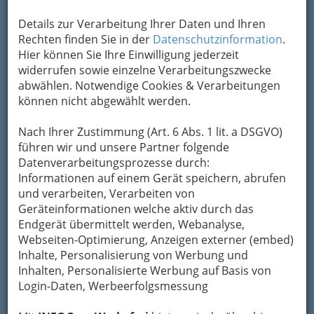
Konzertreihe des 11. V:NM Festivals Graz: ESC - 001
Details zur Verarbeitung Ihrer Daten und Ihren
Rechten finden Sie in der
Datenschutzinformation
.
Vergrößern
Hier können Sie Ihre Einwilligung jederzeit
widerrufen sowie einzelne Verarbeitungszwecke
abwählen. Notwendige Cookies & Verarbeitungen
Konzertreihe des 11. V:NM
können nicht abgewählt werden.
Festivals 2017
Nach Ihrer Zustimmung (Art. 6 Abs. 1 lit. a DSGVO)
führen wir und unsere Partner folgende
ESC Graz
Datenverarbeitungsprozesse durch:
Bilder von den
Konzerten im Forum Stadtpark
Informationen auf einem Gerät speichern, abrufen
und bei
StockwerkJAZZ
.
und verarbeiten, Verarbeiten von
Geräteinformationen welche aktiv durch das
Interaktive Soundobjekte entwickelt von
Endgerät übermittelt werden, Webanalyse,
Studierenden der Masterstudien Sound Design
Webseiten-Optimierung, Anzeigen externer (embed)
und Interaction Design der FH JOANNEUM
Inhalte, Personalisierung von Werbung und
Der
Verein V:NM
wurde 1996 mit dem Zweck
Inhalten, Personalisierte Werbung auf Basis von
gegründet, Neue Musik einer besseren
Login-Daten, Werbeerfolgsmessung
Verbreitung zuzuführen. Das Interesse des V:NM
liegt in den Bereichen der zeitgenössischen