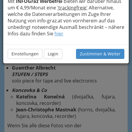
Mit
INFOGraz Werbefrei
bieten wir darüber hinaus
Neuen, Experimentellen und / oder
um € 4,99/Monat eine
'trackingfreie'
Alternative,
Improvisierten Musik.
welche die Datenverarbeitungen im Zuge Ihrer
Nutzung von info-graz.at von vornherein auf das
Eröffnung im
esc
- Reden
unbedingt notwendige Ausmaß beschränkt – nähere
Leiterin Reni Hofmüller
Infos dazu finden Sie
hier
V:NM Leiter Josef Klammer
Seppo Gründler
Einstellungen
Login
Zustimmen & Weiter
Performance
Guenther Albrecht
STUFEN / STEPS
solo piece for tape and live electronics
Koncovka & Co
Kateřina Konečná
(dvojačka, fujara,
koncovka, recorder)
Jean-Christophe Mastnak
(horns, dvojačka,
fujara, koncovka, recorder)
Wenn Sie alle diese Fotos von der