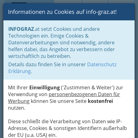
Toggle navi
Suche
Login
Menü
Informationen zu Cookies auf info-graz.at!
Home
Fotos
Alles, was wir fotografiert haben, chronologisch
INFOGRAZ
.at setzt Cookies und andere
Technologien ein. Einige Cookies &
Datenverarbeitungen sind notwendig, andere
Eröffnung der Konzertreihe
helfen dabei, das Angebot zu verbessern oder
des 11. V:NM Festivals
wirtschaftlich zu betreiben.
Details dazu finden Sie in unserer
Datenschutz
Previous
Next
Erklärung
.
Mit Ihrer
Einwilligung
('Zustimmen & Weiter') zur
Verwendung von
personenbezogenen Daten für
Werbung
können Sie unsere Seite
kostenfrei
nutzen.
Diese schließt die Verarbeitung von Daten wie IP-
Adresse, Cookies & sonstigen Identifiern außerhalb
der EU (u.a. USA) ein.