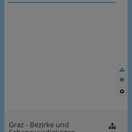
Nav
Meh
Nac
Graz - Bezirke und