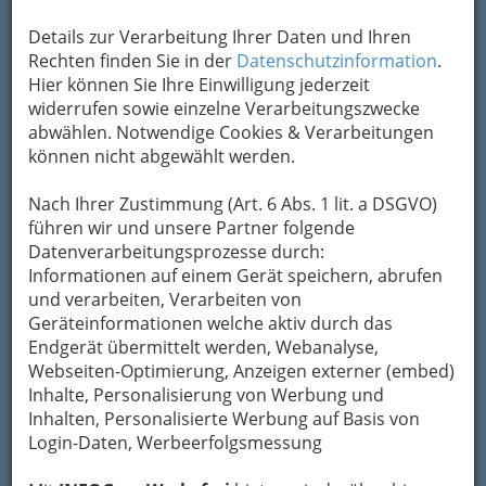
Details zur Verarbeitung Ihrer Daten und Ihren
Konzertreihe des 11. V:NM Festivals Graz : StockwerkJAZZ - 001
Rechten finden Sie in der
Datenschutzinformation
.
Vergrößern
Hier können Sie Ihre Einwilligung jederzeit
widerrufen sowie einzelne Verarbeitungszwecke
abwählen. Notwendige Cookies & Verarbeitungen
StockwerkJAZZ Graz
können nicht abgewählt werden.
Nach Ihrer Zustimmung (Art. 6 Abs. 1 lit. a DSGVO)
Konzertreihe des 11. V:NM Festivals
führen wir und unsere Partner folgende
Mehr Fotos von der
Eröffnung im ESC
und den
Datenverarbeitungsprozesse durch:
Konzerten im Forum Stadtpark
.
Informationen auf einem Gerät speichern, abrufen
und verarbeiten, Verarbeiten von
Geräteinformationen welche aktiv durch das
Viola Falb
(saxophone)
Endgerät übermittelt werden, Webanalyse,
Veronika Mayer
(electronics)
Webseiten-Optimierung, Anzeigen externer (embed)
Bernhard Schöberl
(guitar)
Inhalte, Personalisierung von Werbung und
Inhalten, Personalisierte Werbung auf Basis von
Login-Daten, Werbeerfolgsmessung
Signe Emmeluth
(saxophone)
Denovaire
(esraj)