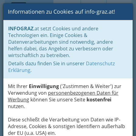
Toggle navi
Suche
Login
Menü
Informationen zu Cookies auf info-graz.at!
Home
Fotos
INFOGRAZ
.at setzt Cookies und andere
Jänner bis Dezember - nach Monaten und Halbjahren gruppiert
Technologien ein. Einige Cookies &
Erstes Halbjahr 2017
Datenverarbeitungen sind notwendig, andere
helfen dabei, das Angebot zu verbessern oder
V:NM 2017 - StockwerkJAZZ
wirtschaftlich zu betreiben.
Details dazu finden Sie in unserer
Datenschutz
Erklärung
Previous
.
Next
Mit Ihrer
Einwilligung
('Zustimmen & Weiter') zur
Verwendung von
personenbezogenen Daten für
Werbung
können Sie unsere Seite
kostenfrei
nutzen.
Diese schließt die Verarbeitung von Daten wie IP-
Adresse, Cookies & sonstigen Identifiern außerhalb
der EU (u.a. USA) ein.