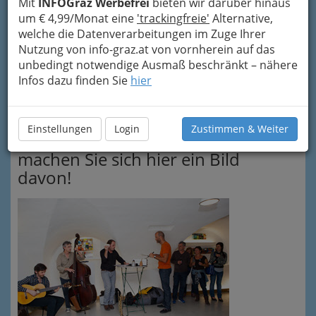
Mit
INFOGraz Werbefrei
bieten wir darüber hinaus
um € 4,99/Monat eine
'trackingfreie'
Alternative,
welche die Datenverarbeitungen im Zuge Ihrer
Nutzung von info-graz.at von vornherein auf das
unbedingt notwendige Ausmaß beschränkt – nähere
Infos dazu finden Sie
hier
Einstellungen
Login
Zustimmen & Weiter
Termin versäumt? Vielleicht
machen Sie sich hier ein Bild
davon!