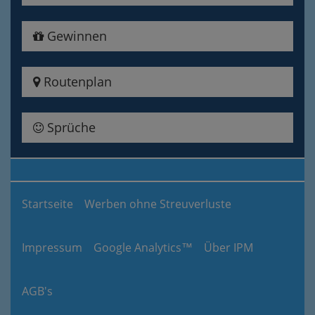
Gewinnen
Routenplan
Sprüche
Startseite
Werben ohne Streuverluste
Impressum
Google Analytics™
Über IPM
AGB's