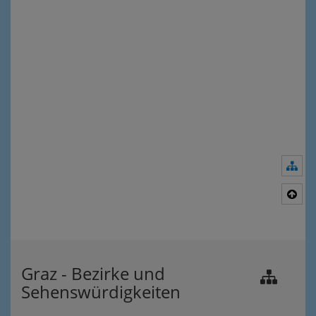
Nav
Nac
Graz - Bezirke und
Sehenswürdigkeiten