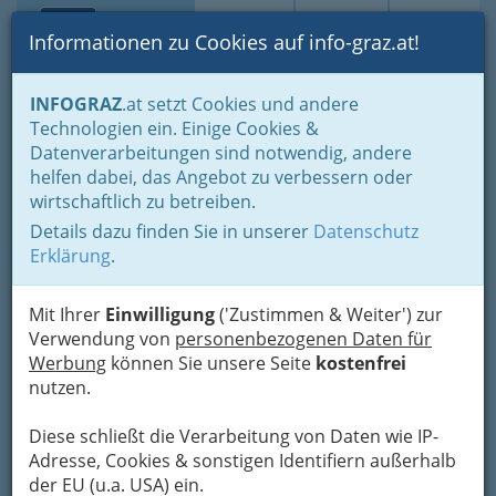
Toggle navi
Suche
Login
Menü
Informationen zu Cookies auf info-graz.at!
Home
Fotos
INFOGRAZ
.at setzt Cookies und andere
Jänner bis Dezember - nach Monaten und Halbjahren gruppiert
Technologien ein. Einige Cookies &
September 2014
Datenverarbeitungen sind notwendig, andere
helfen dabei, das Angebot zu verbessern oder
Veranstaltungen und Events
wirtschaftlich zu betreiben.
im September 2014 - Fotos
Details dazu finden Sie in unserer
Datenschutz
Erklärung
.
aus Graz und Umgebung
Mit Ihrer
Einwilligung
('Zustimmen & Weiter') zur
Ausstellungen, Clubbings,
Verwendung von
personenbezogenen Daten für
Konzerte, Partys und
Werbung
können Sie unsere Seite
kostenfrei
Veranstaltungen aller Art stehen
nutzen.
im Eventkalender,...
Diese schließt die Verarbeitung von Daten wie IP-
Adresse, Cookies & sonstigen Identifiern außerhalb
der EU (u.a. USA) ein.