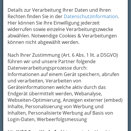
Details zur Verarbeitung Ihrer Daten und Ihren
Rechten finden Sie in der
Datenschutzinformation
.
...wenn
Hier können Sie Ihre Einwilligung jederzeit
widerrufen sowie einzelne Verarbeitungszwecke
abwählen. Notwendige Cookies & Verarbeitungen
können nicht abgewählt werden.
Nach Ihrer Zustimmung (Art. 6 Abs. 1 lit. a DSGVO)
mit Schulstart nicht nur die Grazer Innenstadt
führen wir und unsere Partner folgende
wieder so richtig belebt wird.
Fotos von
Datenverarbeitungsprozesse durch:
besonderen Ereignissen
finden Sie auch im
Informationen auf einem Gerät speichern, abrufen
September von uns abgelichtet, die wir den
und verarbeiten, Verarbeiten von
Besucherinnen und Besuchern von
Geräteinformationen welche aktiv durch das
INFOGRAZ
.at nicht vorenthalten möchten.
Endgerät übermittelt werden, Webanalyse,
Klicken Sie sich durch die Bilder, neben den
Webseiten-Optimierung, Anzeigen externer (embed)
üblichen Pics von Partys und Clubbings gibt es
Inhalte, Personalisierung von Werbung und
natürlich auch immer ein paar stimmungsvolle
Inhalten, Personalisierte Werbung auf Basis von
Aufnahmen von Veranstaltungen, die nicht
Login-Daten, Werbeerfolgsmessung
unbedingt zu den Massenevents zählen.