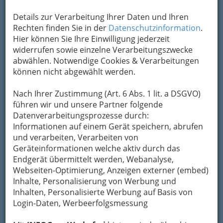
Details zur Verarbeitung Ihrer Daten und Ihren
Rechten finden Sie in der
Datenschutzinformation
.
Hier können Sie Ihre Einwilligung jederzeit
Female Founders South Meetup - Steiermark - Kärnten -
widerrufen sowie einzelne Verarbeitungszwecke
Slowenien - Kroatien Steiermärkische Sparkasse Graz - 001
abwählen. Notwendige Cookies & Verarbeitungen
können nicht abgewählt werden.
Vergrößern
Nach Ihrer Zustimmung (Art. 6 Abs. 1 lit. a DSGVO)
führen wir und unsere Partner folgende
Female Founders South Meetup
Datenverarbeitungsprozesse durch:
#1 Graz - Tanja Sternbauer
Informationen auf einem Gerät speichern, abrufen
und verarbeiten, Verarbeiten von
Erstes Female Founders South Meetup
Geräteinformationen welche aktiv durch das
in der Steiermärkischen Sparkasse
Endgerät übermittelt werden, Webanalyse,
Webseiten-Optimierung, Anzeigen externer (embed)
Erstes
Female Founders
South Meetup in der
Inhalte, Personalisierung von Werbung und
Steiermärkischen Sparkasse Graz
. Begrüßt
Inhalten, Personalisierte Werbung auf Basis von
wurden die Teilnehmerinnen von
Dagmar
Login-Daten, Werbeerfolgsmessung
Eigner-Stengg
vom
Gründer- und
Unternehmerservice der Steiermärkischen