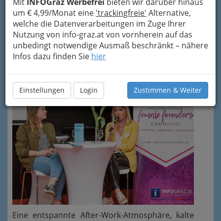
Mit
INFOGraz Werbefrei
bieten wir darüber hinaus
Sparkasse
.
um € 4,99/Monat eine
'trackingfreie'
Alternative,
Nach einem offenen
"Ask me Anything"-
welche die Datenverarbeitungen im Zuge Ihrer
Gespräch
mit der erstaunlichen
Tanja
Nutzung von info-graz.at von vornherein auf das
Sternbauer
wurde mit der Feindestillerie und
unbedingt notwendige Ausmaß beschränkt – nähere
Gastwirtschaft Hochstrasser bei Getränken &
Infos dazu finden Sie
hier
Essen auch eine Gin-Verkostung durchgeführt.
Geistiges für zukünftige Unternehmerinnen. 😉
Einstellungen
Login
Zustimmen & Weiter
Eine entspannte After-Work-Atmosphäre, kalte