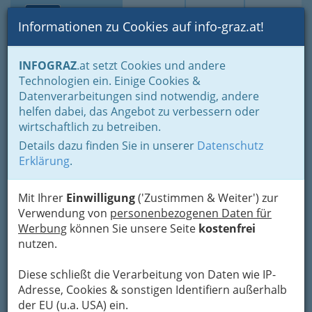
Toggle navi
Suche
Login
Menü
Informationen zu Cookies auf info-graz.at!
Home
Fotos
Alles, was wir fotografiert haben, chronologisch
INFOGRAZ
.at setzt Cookies und andere
Technologien ein. Einige Cookies &
Datenverarbeitungen sind notwendig, andere
Erstes Female Founders
helfen dabei, das Angebot zu verbessern oder
South Meetup in der
wirtschaftlich zu betreiben.
Steiermärkischen Sparkasse
Details dazu finden Sie in unserer
Datenschutz
Graz
Erklärung
.
Mit Ihrer
Einwilligung
('Zustimmen & Weiter') zur
Previous
Next
Verwendung von
personenbezogenen Daten für
Werbung
können Sie unsere Seite
kostenfrei
nutzen.
Diese schließt die Verarbeitung von Daten wie IP-
Adresse, Cookies & sonstigen Identifiern außerhalb
der EU (u.a. USA) ein.