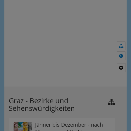
Nav
Meh
Nac
Graz - Bezirke und
Sehenswürdigkeiten
Jänner bis Dezember - nach