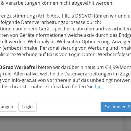
 & Verarbeitungen können nicht abgewählt werden.
rer Zustimmung (Art. 6 Abs. 1 lit. a DSGVO) führen wir und 
 folgende Datenverarbeitungsprozesse durch:
tionen auf einem Gerät speichern, abrufen und verarbeiten
iten von Geräteinformationen welche aktiv durch das Endg
telt werden, Webanalyse, Webseiten-Optimierung, Anzeige
r (embed) Inhalte, Personalisierung von Werbung und Inhal
lisierte Werbung auf Basis von Login-Daten, Werbeerfolg
OGraz Werbefrei
bieten wir darüber hinaus um € 4,99/Mona
gfreie'
Alternative, welche die Datenverarbeitungen im Zuge
 von info-graz.at von vornherein auf das unbedingt notwen
091128 001
beschränkt – nähere Infos dazu finden Sie
hier
rgrößern
llungen
Login
Zustimmen &