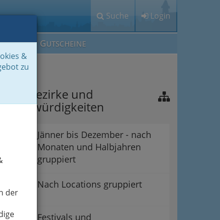
Suche
Login
M
G
EIN IG
UTSCHEINE
ookies &
gebot zu
raz - Bezirke und
ehenswürdigkeiten
Jänner bis Dezember - nach
Monaten und Halbjahren
gruppiert
&
Nach Locations gruppiert
n der
dige
Festivals und