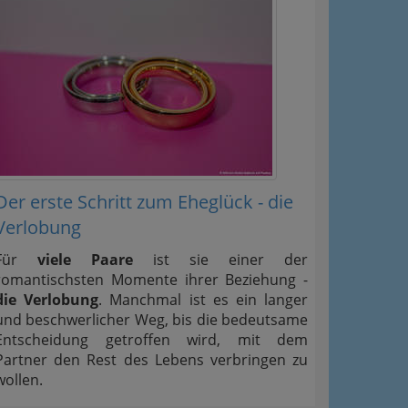
Der erste Schritt zum Eheglück - die
Verlobung
Für
viele Paare
ist sie einer der
romantischsten Momente ihrer Beziehung -
die Verlobung
. Manchmal ist es ein langer
und beschwerlicher Weg, bis die bedeutsame
Entscheidung getroffen wird, mit dem
Partner den Rest des Lebens verbringen zu
wollen.