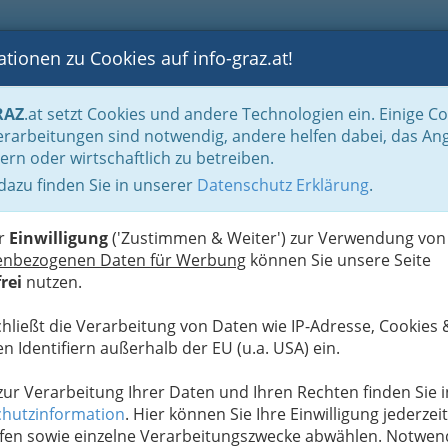
tionen zu Cookies auf info-graz.at!
B
F
G
B
GEN
LOGS
OTOS
ASTRONOMIE
RANCHEN
RAZ
.at setzt Cookies und andere Technologien ein. Einige C
isch
rarbeitungen sind notwendig, andere helfen dabei, das An
ern oder wirtschaftlich zu betreiben.
 dazu finden Sie in unserer
Datenschutz Erklärung
.
G
S
er
Einwilligung
('Zustimmen & Weiter') zur Verwendung von
enbezogenen Daten für Werbung
können Sie unsere Seite
rei
nutzen.
Next
chließt die Verarbeitung von Daten wie IP-Adresse, Cookies 
n Identifiern außerhalb der EU (u.a. USA) ein.
 zur Verarbeitung Ihrer Daten und Ihren Rechten finden Sie i
hutzinformation
. Hier können Sie Ihre Einwilligung jederzeit
fen sowie einzelne Verarbeitungszwecke abwählen. Notwen