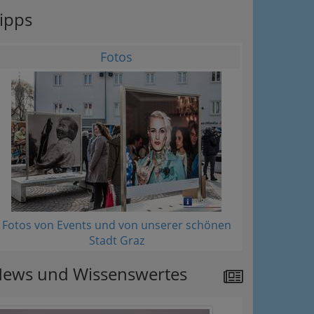
ipps
Fotos
ation
 Oben
Fotos von Events und von unserer schönen
Stadt Graz
ews und Wissenswertes