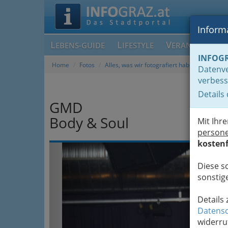
Informa
L
L
V
EBENS-GUIDE
IFESTYLE
ERANSTALTUN
INFOG
Home
Fotos
Alles, was wir fotografiert haben, chronolog
Datenve
verbess
Details
GMD
Body & Soul
Mit Ihr
person
kostenf
Previous
Diese s
sonstige
Details
Datensc
widerru