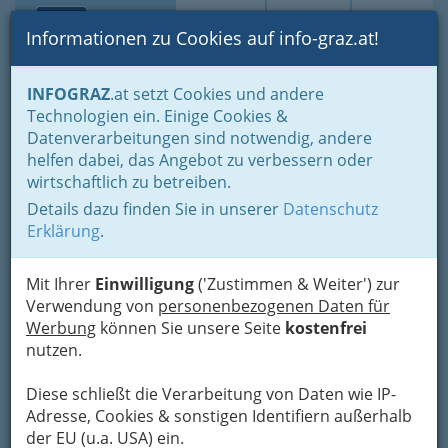
Toggle navi
Suche
Login
Menü
Informationen zu Cookies auf info-graz.at!
Home
Fotos
Alles, was wir fotografiert haben, chronologisch
INFOGRAZ
.at setzt Cookies und andere
Technologien ein. Einige Cookies &
Carla Bozulich - Soloalbum
Datenverarbeitungen sind notwendig, andere
'Boy'
helfen dabei, das Angebot zu verbessern oder
wirtschaftlich zu betreiben.
Previous
Next
Details dazu finden Sie in unserer
Datenschutz
Erklärung
.
Mit Ihrer
Einwilligung
('Zustimmen & Weiter') zur
Verwendung von
personenbezogenen Daten für
Werbung
können Sie unsere Seite
kostenfrei
nutzen.
Diese schließt die Verarbeitung von Daten wie IP-
Adresse, Cookies & sonstigen Identifiern außerhalb
der EU (u.a. USA) ein.