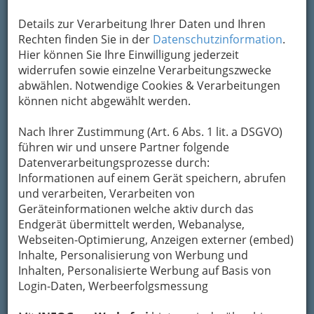
Carla Bozulich - aktuelles Soloalbum ‚Boy‘ - ordinary freaks‘-
Bühne im Künstlerhaus Graz - 033
Details zur Verarbeitung Ihrer Daten und Ihren
Rechten finden Sie in der
Datenschutzinformation
.
Vergrößern
Hier können Sie Ihre Einwilligung jederzeit
widerrufen sowie einzelne Verarbeitungszwecke
abwählen. Notwendige Cookies & Verarbeitungen
können nicht abgewählt werden.
Nach Ihrer Zustimmung (Art. 6 Abs. 1 lit. a DSGVO)
führen wir und unsere Partner folgende
Datenverarbeitungsprozesse durch:
Informationen auf einem Gerät speichern, abrufen
und verarbeiten, Verarbeiten von
Geräteinformationen welche aktiv durch das
Endgerät übermittelt werden, Webanalyse,
Webseiten-Optimierung, Anzeigen externer (embed)
Inhalte, Personalisierung von Werbung und
Inhalten, Personalisierte Werbung auf Basis von
Konzert im Künstlerhaus
Login-Daten, Werbeerfolgsmessung
6. November 2014