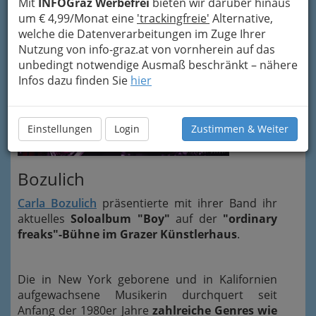
Mit
INFOGraz Werbefrei
bieten wir darüber hinaus
um € 4,99/Monat eine
'trackingfreie'
Alternative,
welche die Datenverarbeitungen im Zuge Ihrer
Nutzung von info-graz.at von vornherein auf das
unbedingt notwendige Ausmaß beschränkt – nähere
Infos dazu finden Sie
hier
Carla
Einstellungen
Login
Zustimmen & Weiter
Bozulich
Carla Bozulich
präsentierte mit ihrer Band ihr
aktuelles
Soloalbum "Boy"
auf der
"ordinary
freaks"-Bühne im Grazer Künstlerhaus
.
Die in New York geborene und in Kalifornien
aufgewachsene Musikerin durchquert seit
Anfang der 1980er Jahre
zahlreiche Genres wie