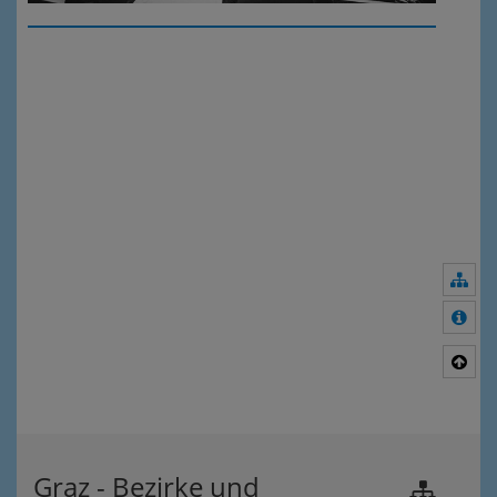
Nav
Meh
Nac
Graz - Bezirke und