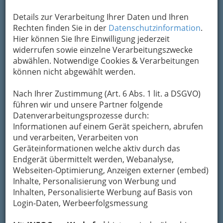
Kontaktaufnahme
Details zur Verarbeitung Ihrer Daten und Ihren
Rechten finden Sie in der
Datenschutzinformation
.
Um die Info-Graz Firmen
vor Spam-Mails zu
Hier können Sie Ihre Einwilligung jederzeit
bewahren
, verwenden wir an dieser Stelle zur
widerrufen sowie einzelne Verarbeitungszwecke
Übermittlung Ihrer Nachricht ein sicheres
abwählen. Notwendige Cookies & Verarbeitungen
Formular. Ihre Nachricht wird nach dem
können nicht abgewählt werden.
Absenden umgehend per Mail an das
Unternehmen Fides Versicherung &
Nach Ihrer Zustimmung (Art. 6 Abs. 1 lit. a DSGVO)
Finanzberatung GmbH weitergeleitet.
führen wir und unsere Partner folgende
Datenverarbeitungsprozesse durch:
Mein Name
Informationen auf einem Gerät speichern, abrufen
und verarbeiten, Verarbeiten von
Geräteinformationen welche aktiv durch das
Meine Email Adresse
Endgerät übermittelt werden, Webanalyse,
Webseiten-Optimierung, Anzeigen externer (embed)
Inhalte, Personalisierung von Werbung und
Inhalten, Personalisierte Werbung auf Basis von
Mein Betreff
Login-Daten, Werbeerfolgsmessung