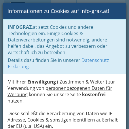
Toggle navi
Suche
Login
Menü
Informationen zu Cookies auf info-graz.at!
Home
Branchen
Gewerbe, Handwerk, Banken
INFOGRAZ
.at setzt Cookies und andere
Information und Consulting
Technologien ein. Einige Cookies &
Fachgruppe der Versi- cherungsmakler und Berater in Versiche-
Datenverarbeitungen sind notwendig, andere
rungsangelegenheiten
helfen dabei, das Angebot zu verbessern oder
Fides Versicherung &
Nav
wirtschaftlich zu betreiben.
Finanzberatung GmbH
Details dazu finden Sie in unserer
Datenschutz
Erklärung
.
Plüddemanngasse 67 a, 8010 Graz
+43 316 481 199
Mit Ihrer
Einwilligung
('Zustimmen & Weiter') zur
+43 316 481 199 - 18
Verwendung von
personenbezogenen Daten für
Werbung
können Sie unsere Seite
kostenfrei
nutzen.
Karte
Diese schließt die Verarbeitung von Daten wie IP-
Adresse, Cookies & sonstigen Identifiern außerhalb
der EU (u.a. USA) ein.
Karte anzeigen