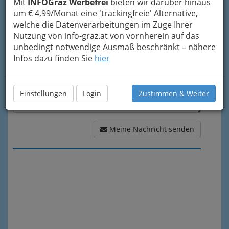
Mit
INFOGraz Werbefrei
bieten wir darüber hinaus
Meine Nachricht
um € 4,99/Monat eine
'trackingfreie'
Alternative,
welche die Datenverarbeitungen im Zuge Ihrer
Nutzung von info-graz.at von vornherein auf das
unbedingt notwendige Ausmaß beschränkt – nähere
Infos dazu finden Sie
hier
Einstellungen
Login
Zustimmen & Weiter
Meine Nachricht senden