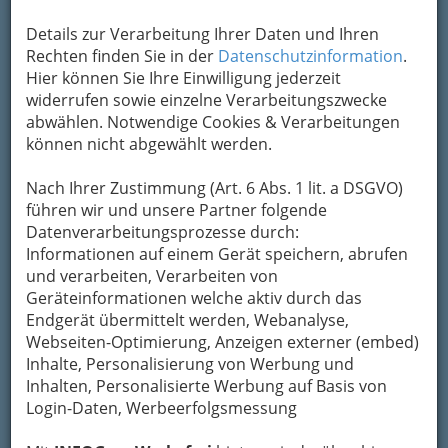
+43 316 292 671
Details zur Verarbeitung Ihrer Daten und Ihren
E-Mail
Karte & Routenplaner
Rechten finden Sie in der
Datenschutzinformation
.
Eintrag ändern
Hier können Sie Ihre Einwilligung jederzeit
widerrufen sowie einzelne Verarbeitungszwecke
Kategorien
abwählen. Notwendige Cookies & Verarbeitungen
können nicht abgewählt werden.
2
Andasbiken - Andreas Ertl
Nach Ihrer Zustimmung (Art. 6 Abs. 1 lit. a DSGVO)
führen wir und unsere Partner folgende
Dietrichsteinplatz 10, 8010 Graz
Datenverarbeitungsprozesse durch:
+43 316 823 032
Informationen auf einem Gerät speichern, abrufen
+43 316 823 080
und verarbeiten, Verarbeiten von
E-Mail
Karte & Routenplaner
Geräteinformationen welche aktiv durch das
Eintrag ändern
Endgerät übermittelt werden, Webanalyse,
Webseiten-Optimierung, Anzeigen externer (embed)
Kategorien
Inhalte, Personalisierung von Werbung und
Inhalten, Personalisierte Werbung auf Basis von
3
Login-Daten, Werbeerfolgsmessung
Grazian City Cruiser
Glacisstraße 43, 8010 Graz