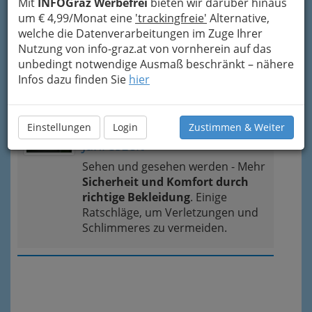
Mit
INFOGraz Werbefrei
bieten wir darüber hinaus
um € 4,99/Monat eine
'trackingfreie'
Alternative,
Karte & Routenplaner
Eintrag ändern
welche die Datenverarbeitungen im Zuge Ihrer
Kategorien
Nutzung von info-graz.at von vornherein auf das
unbedingt notwendige Ausmaß beschränkt – nähere
Infos dazu finden Sie
hier
Aktuelles zum Thema
Auf dem Rad durch die kalte
Einstellungen
Login
Zustimmen & Weiter
Jahreszeit
Sehen und gesehen werden - Mehr
Sicherheit und Komfort durch
richtige Bekleidung
. Einige
Ratschläge, um Verletzungen und
Schlimmeres zu vermeiden.