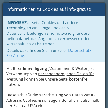
Toggle navi
Suche
Login
Menü
Informationen zu Cookies auf info-graz.at!
Home
Branchen
Einkaufen & Schenken - der Handel
INFOGRAZ
.at setzt Cookies und andere
Der Handel nach WKO-Gliederung
Technologien ein. Einige Cookies &
Lederwaren- u. Spielwaren- & Sportartikelhandel
Datenverarbeitungen sind notwendig, andere
Fahrradhandel - Fahrradhändler und Fahrradhändlerin
helfen dabei, das Angebot zu verbessern oder
Nav
wirtschaftlich zu betreiben.
Fahrradhandel -
Details dazu finden Sie in unserer
Datenschutz
Fahrradhändler und
Erklärung
.
Fahrradhändlerin
Mit Ihrer
Einwilligung
('Zustimmen & Weiter') zur
Verwendung von
personenbezogenen Daten für
Bezirksauswahl
Werbung
können Sie unsere Seite
kostenfrei
nutzen.
Alle Bezirke
Diese schließt die Verarbeitung von Daten wie IP-
1
Bauer´s E-Bike GmbH
Adresse, Cookies & sonstigen Identifiern außerhalb
der EU (u.a. USA) ein.
Puntigamer Straße 124, 8055 Graz