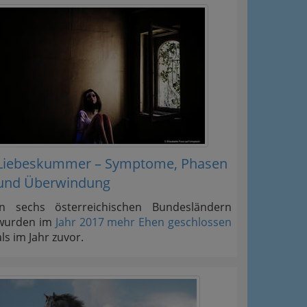
Liebeskummer – Symptome, Phasen
und Überwindung
In sechs österreichischen Bundesländern
wurden im
Jahr 2017 mehr Ehen geschlossen
als im Jahr zuvor.