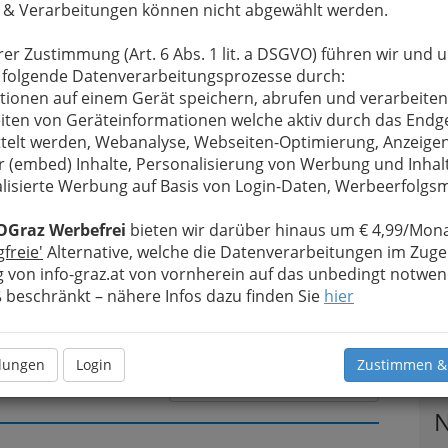
 & Verarbeitungen können nicht abgewählt werden.
rer Zustimmung (Art. 6 Abs. 1 lit. a DSGVO) führen wir und 
u bewahren
, verwenden wir an dieser Stelle zur
 folgende Datenverarbeitungsprozesse durch:
Formular. Ihre Nachricht wird nach dem Absenden
tionen auf einem Gerät speichern, abrufen und verarbeiten
tiengesellschaft weitergeleitet.
iten von Geräteinformationen welche aktiv durch das Endg
telt werden, Webanalyse, Webseiten-Optimierung, Anzeige
Meine Nachricht
r (embed) Inhalte, Personalisierung von Werbung und Inhal
lisierte Werbung auf Basis von Login-Daten, Werbeerfolg
OGraz Werbefrei
bieten wir darüber hinaus um € 4,99/Mona
gfreie'
Alternative, welche die Datenverarbeitungen im Zuge
 von info-graz.at von vornherein auf das unbedingt notwen
beschränkt – nähere Infos dazu finden Sie
hier
llungen
Login
Zustimmen &
T
Meine Nachricht senden
N