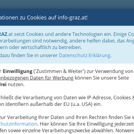
tionen zu Cookies auf info-graz.at!
B
F
G
B
GEN
LOGS
OTOS
ASTRONOMIE
RANCHEN
RAZ
.at setzt Cookies und andere Technologien ein. Einige C
be & Handwerk, Gliederung der WKO
Fleischer
Fleischer & Selcher
rarbeitungen sind notwendig, andere helfen dabei, das An
ern oder wirtschaftlich zu betreiben.
 dazu finden Sie in unserer
Datenschutz Erklärung
.
S
er
Einwilligung
('Zustimmen & Weiter') zur Verwendung von
enbezogenen Daten für Werbung
können Sie unsere Seite
rei
nutzen.
chließt die Verarbeitung von Daten wie IP-Adresse, Cookies 
n Identifiern außerhalb der EU (u.a. USA) ein.
 zur Verarbeitung Ihrer Daten und Ihren Rechten finden Sie i
hutzinformation
. Hier können Sie Ihre Einwilligung jederzeit
fen sowie einzelne Verarbeitungszwecke abwählen. Notwen