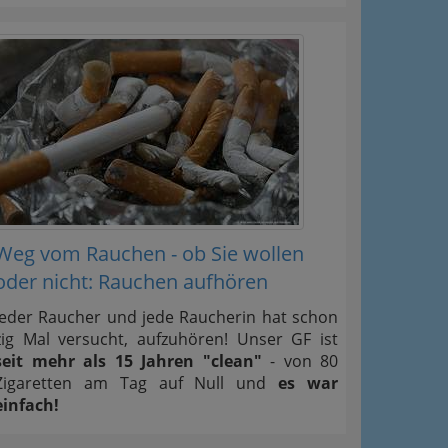
Weg vom Rauchen - ob Sie wollen
oder nicht: Rauchen aufhören
Jeder Raucher und jede Raucherin hat schon
zig Mal versucht, aufzuhören! Unser GF ist
seit mehr als 15 Jahren "clean"
- von 80
Zigaretten am Tag auf Null und
es war
einfach!