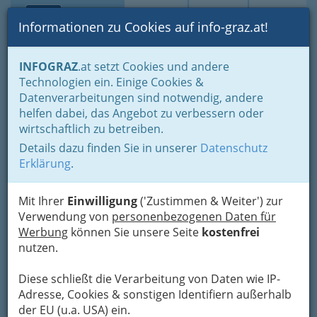
Toggle navi
Suche
Login
Menü
Informationen zu Cookies auf info-graz.at!
Home
Branchen
Einkaufen & Schenken - der Handel
INFOGRAZ
.at setzt Cookies und andere
Kleine Geschenke... dürfen auch größer sein
Technologien ein. Einige Cookies &
Fotografie - Bilder als wunderschönes Geschenk
Datenverarbeitungen sind notwendig, andere
3Dglas Citypark
helfen dabei, das Angebot zu verbessern oder
wirtschaftlich zu betreiben.
Lazarettgürtel 55, 8020 Graz
Details dazu finden Sie in unserer
Datenschutz
+43 316 890 588
Erklärung
.
+43 699 1016 3588
Gutschein
Mit Ihrer
Einwilligung
('Zustimmen & Weiter') zur
Verwendung von
personenbezogenen Daten für
Werbung
können Sie unsere Seite
kostenfrei
Karte
nutzen.
Karte anzeigen
Diese schließt die Verarbeitung von Daten wie IP-
Adresse, Cookies & sonstigen Identifiern außerhalb
Kontaktaufnahme
der EU (u.a. USA) ein.