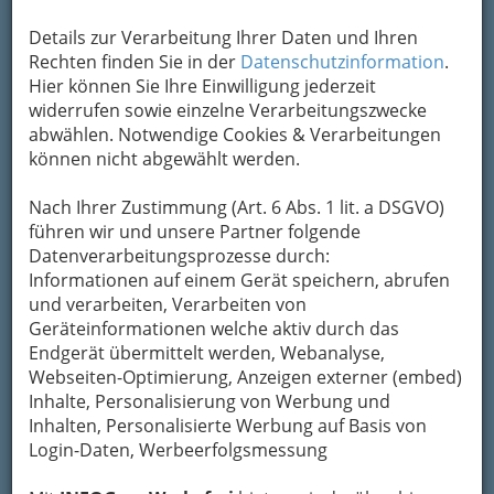
Um die Info-Graz Firmen
vor Spam-Mails zu
Details zur Verarbeitung Ihrer Daten und Ihren
bewahren
, verwenden wir an dieser Stelle zur
Rechten finden Sie in der
Datenschutzinformation
.
Übermittlung Ihrer Nachricht ein sicheres
Hier können Sie Ihre Einwilligung jederzeit
Formular. Ihre Nachricht wird nach dem
widerrufen sowie einzelne Verarbeitungszwecke
Absenden umgehend per Mail an das
abwählen. Notwendige Cookies & Verarbeitungen
Unternehmen 3Dglas Citypark weitergeleitet.
können nicht abgewählt werden.
Mein Name
Nach Ihrer Zustimmung (Art. 6 Abs. 1 lit. a DSGVO)
führen wir und unsere Partner folgende
Datenverarbeitungsprozesse durch:
Meine Email Adresse
Informationen auf einem Gerät speichern, abrufen
und verarbeiten, Verarbeiten von
Geräteinformationen welche aktiv durch das
Mein Betreff
Endgerät übermittelt werden, Webanalyse,
Webseiten-Optimierung, Anzeigen externer (embed)
Inhalte, Personalisierung von Werbung und
Inhalten, Personalisierte Werbung auf Basis von
Meine Nachricht
Login-Daten, Werbeerfolgsmessung