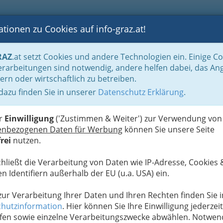
tionen zu Cookies auf info-graz.at!
B
F
G
B
GEN
LOGS
OTOS
ASTRONOMIE
RANCHEN
RAZ
.at setzt Cookies und andere Technologien ein. Einige C
be & Handwerk, Gliederung der WKO
Landesinnung der Fußpfleger, Kosmeti
rarbeitungen sind notwendig, andere helfen dabei, das An
r
ern oder wirtschaftlich zu betreiben.
 dazu finden Sie in unserer
Datenschutz Erklärung
.
S
er
Einwilligung
('Zustimmen & Weiter') zur Verwendung von
enbezogenen Daten für Werbung
können Sie unsere Seite
rei
nutzen.
chließt die Verarbeitung von Daten wie IP-Adresse, Cookies 
n Identifiern außerhalb der EU (u.a. USA) ein.
 zur Verarbeitung Ihrer Daten und Ihren Rechten finden Sie i
hutzinformation
. Hier können Sie Ihre Einwilligung jederzeit
fen sowie einzelne Verarbeitungszwecke abwählen. Notwen