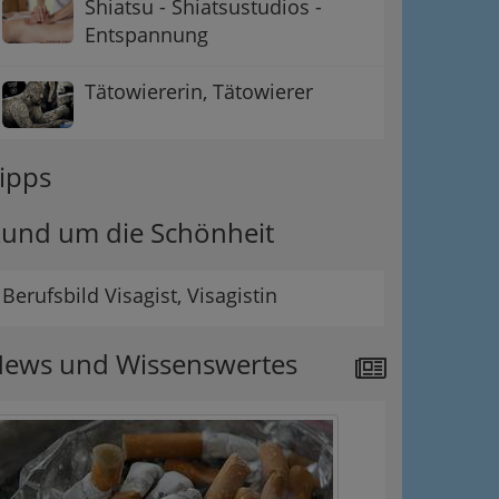
Shiatsu - Shiatsustudios -
Entspannung
Tätowiererin, Tätowierer
ipps
und um die Schönheit
ation
Berufsbild Visagist, Visagistin
 Oben
ews und Wissenswertes