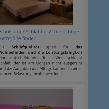
Erholsamer Schlaf für 2: Die richtige
Bettgröße finden
Die
Schlafqualität
spielt für
das
Wohlbefinden und die Leistungsfähigkeit
eine entscheidende Rolle. Wer schlecht
schläft, der ist am Morgen nicht ausgeruht
und die Aufgaben des Alltags können zu einer
wahren Belastungsprobe werden.