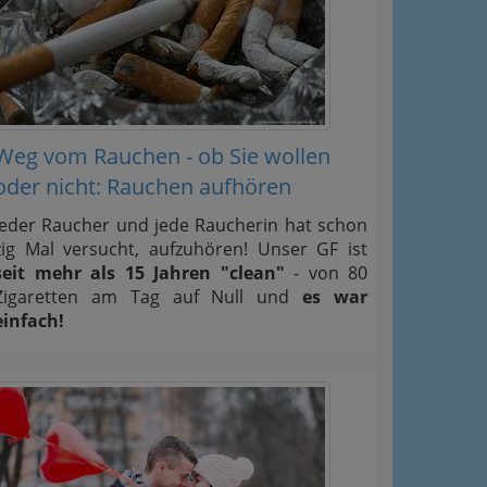
Weg vom Rauchen - ob Sie wollen
oder nicht: Rauchen aufhören
Jeder Raucher und jede Raucherin hat schon
zig Mal versucht, aufzuhören! Unser GF ist
seit mehr als 15 Jahren "clean"
- von 80
Zigaretten am Tag auf Null und
es war
einfach!