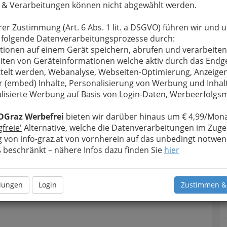
 & Verarbeitungen können nicht abgewählt werden.
u bewahren
, verwenden wir an dieser Stelle zur
Formular. Ihre Nachricht wird nach dem Absenden
rer Zustimmung (Art. 6 Abs. 1 lit. a DSGVO) führen wir und 
n Picha weitergeleitet.
 folgende Datenverarbeitungsprozesse durch:
tionen auf einem Gerät speichern, abrufen und verarbeiten
Meine Nachricht
iten von Geräteinformationen welche aktiv durch das Endg
telt werden, Webanalyse, Webseiten-Optimierung, Anzeige
r (embed) Inhalte, Personalisierung von Werbung und Inhal
lisierte Werbung auf Basis von Login-Daten, Werbeerfolg
OGraz Werbefrei
bieten wir darüber hinaus um € 4,99/Mona
gfreie'
Alternative, welche die Datenverarbeitungen im Zuge
 von info-graz.at von vornherein auf das unbedingt notwen
beschränkt – nähere Infos dazu finden Sie
hier
Meine Nachricht senden
llungen
Login
Zustimmen &