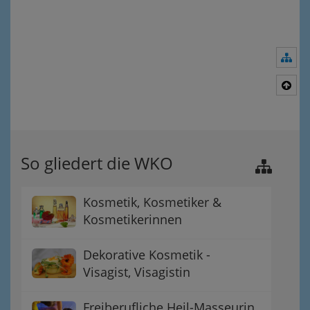
Nav
Nac
So gliedert die WKO
Kosmetik, Kosmetiker &
Kosmetikerinnen
Dekorative Kosmetik -
Visagist, Visagistin
Freiberufliche Heil-Masseurin,