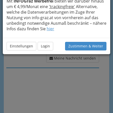
Mit
INFOGraz Werbefrei
bieten wir darüber hinaus
um € 4,99/Monat eine
'trackingfreie'
Alternative,
welche die Datenverarbeitungen im Zuge Ihrer
Nutzung von info-graz.at von vornherein auf das
unbedingt notwendige Ausmaß beschränkt – nähere
Infos dazu finden Sie
hier
Einstellungen
Login
Zustimmen & Weiter
Meine Nachricht senden