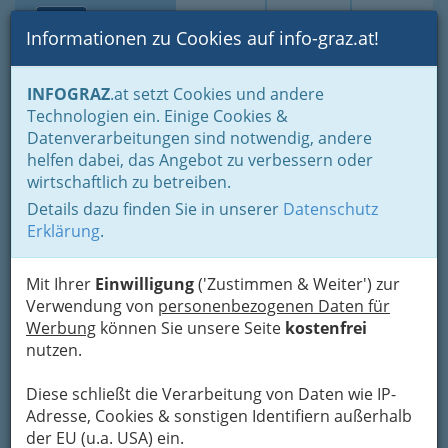
Toggle navi
Suche
Login
Menü
Informationen zu Cookies auf info-graz.at!
Home
Branchen
Gewerbe, Handwerk, Banken
INFOGRAZ
.at setzt Cookies und andere
Gewerbe & Handwerk, Gliederung der WKO
Technologien ein. Einige Cookies &
Landesinnung der Fußpfleger, Kosmetiker und Masseure
Datenverarbeitungen sind notwendig, andere
Pediküre
helfen dabei, das Angebot zu verbessern oder
Sabine Krainer - Institut d'
wirtschaftlich zu betreiben.
Esthètique
Details dazu finden Sie in unserer
Datenschutz
Erklärung
.
Schillerplatz 10, 8010 Graz
+43 699 1255 2718
Mit Ihrer
Einwilligung
('Zustimmen & Weiter') zur
Verwendung von
personenbezogenen Daten für
Werbung
können Sie unsere Seite
kostenfrei
nutzen.
Karte
Diese schließt die Verarbeitung von Daten wie IP-
Adresse, Cookies & sonstigen Identifiern außerhalb
Karte anzeigen
der EU (u.a. USA) ein.