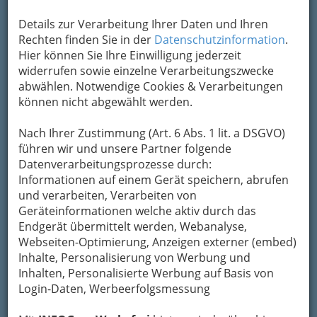
Kontaktaufnahme
Details zur Verarbeitung Ihrer Daten und Ihren
Um die Info-Graz Firmen
vor Spam-Mails zu
Rechten finden Sie in der
Datenschutzinformation
.
bewahren
, verwenden wir an dieser Stelle zur
Hier können Sie Ihre Einwilligung jederzeit
Übermittlung Ihrer Nachricht ein sicheres
widerrufen sowie einzelne Verarbeitungszwecke
Formular. Ihre Nachricht wird nach dem
abwählen. Notwendige Cookies & Verarbeitungen
Absenden umgehend per Mail an das
können nicht abgewählt werden.
Unternehmen Sabine Krainer - Institut d'
Esthètique weitergeleitet.
Nach Ihrer Zustimmung (Art. 6 Abs. 1 lit. a DSGVO)
führen wir und unsere Partner folgende
Mein Name
Datenverarbeitungsprozesse durch:
Informationen auf einem Gerät speichern, abrufen
und verarbeiten, Verarbeiten von
Meine Email Adresse
Geräteinformationen welche aktiv durch das
Endgerät übermittelt werden, Webanalyse,
Webseiten-Optimierung, Anzeigen externer (embed)
Inhalte, Personalisierung von Werbung und
Mein Betreff
Inhalten, Personalisierte Werbung auf Basis von
Login-Daten, Werbeerfolgsmessung
Meine Nachricht