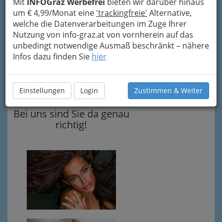
Mit
INFOGraz Werbefrei
bieten wir darüber hinaus
Zukunftsorientierte
um € 4,99/Monat eine
'trackingfreie'
Alternative,
Friseure
welche die Datenverarbeitungen im Zuge Ihrer
Nutzung von info-graz.at von vornherein auf das
werden in Intensivseminaren
unbedingt notwendige Ausmaß beschränkt – nähere
gründlich auch für die
Infos dazu finden Sie
hier
Behandlung von aktuellen
Haut- Haar- und
Kopfhautproblemen
Einstellungen
Login
Zustimmen & Weiter
ausgebildet.
Bei uns sind Sie da genau
richtig!