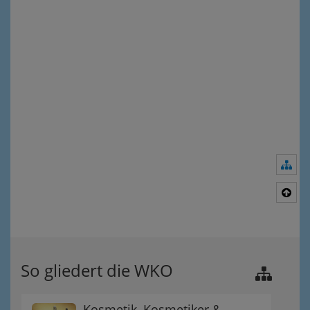
Nav
Nac
So gliedert die WKO
Kosmetik, Kosmetiker &