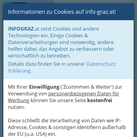
Toggle navi
Suche
Login
Menü
Informationen zu Cookies auf info-graz.at!
Home
Branchen
Gewerbe, Handwerk, Banken
INFOGRAZ
.at setzt Cookies und andere
Gewerbe & Handwerk, Gliederung der WKO
Technologien ein. Einige Cookies &
Landesinnung der Fußpfleger, Kosmetiker und Masseure
Datenverarbeitungen sind notwendig, andere
Alternativ-Friseur Salon
helfen dabei, das Angebot zu verbessern oder
wirtschaftlich zu betreiben.
Bauer
Details dazu finden Sie in unserer
Datenschutz
Pestalozzistraße 62, 8010 Graz
Erklärung
.
+43 316 830 225
Mit Ihrer
Einwilligung
('Zustimmen & Weiter') zur
Verwendung von
personenbezogenen Daten für
Werbung
können Sie unsere Seite
kostenfrei
Die sorgfältige Arbeit des
nutzen.
Friseurs und der Friseurin fängt
mit Haaranalysen an.
Diese schließt die Verarbeitung von Daten wie IP-
Adresse, Cookies & sonstigen Identifiern außerhalb
der EU (u.a. USA) ein.