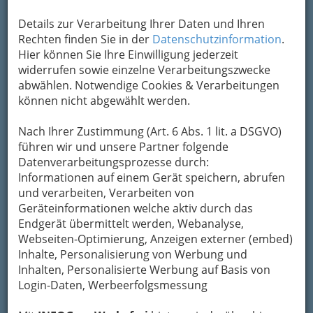
Details zur Verarbeitung Ihrer Daten und Ihren
Rechten finden Sie in der
Datenschutzinformation
.
Hier können Sie Ihre Einwilligung jederzeit
widerrufen sowie einzelne Verarbeitungszwecke
abwählen. Notwendige Cookies & Verarbeitungen
können nicht abgewählt werden.
Nach Ihrer Zustimmung (Art. 6 Abs. 1 lit. a DSGVO)
Neue Chancen für Ihr
führen wir und unsere Partner folgende
Haar!
Datenverarbeitungsprozesse durch:
Informationen auf einem Gerät speichern, abrufen
Ihr Grazer Lasersalon mit
und verarbeiten, Verarbeiten von
Spezialberatung!
Geräteinformationen welche aktiv durch das
Bioenergetische Stimulation
Endgerät übermittelt werden, Webanalyse,
mit
Webseiten-Optimierung, Anzeigen externer (embed)
sanften Laserstrahlen!
Inhalte, Personalisierung von Werbung und
Inhalten, Personalisierte Werbung auf Basis von
LASER - BEHANDLUNG:
Login-Daten, Werbeerfolgsmessung
DIE NEUE CHANCE