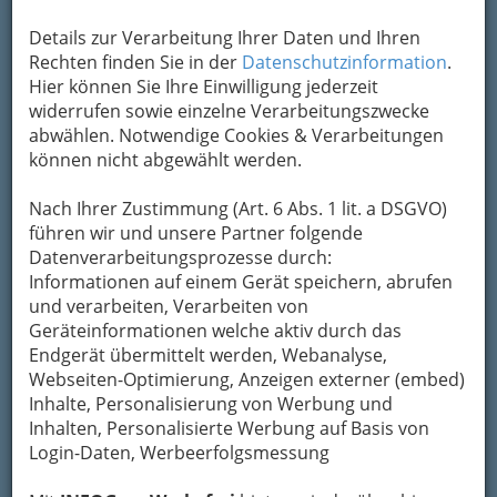
Kontaktaufnahme
Details zur Verarbeitung Ihrer Daten und Ihren
Rechten finden Sie in der
Datenschutzinformation
.
Um die Info-Graz Firmen
vor Spam-Mails zu
Hier können Sie Ihre Einwilligung jederzeit
bewahren
, verwenden wir an dieser Stelle zur
widerrufen sowie einzelne Verarbeitungszwecke
Übermittlung Ihrer Nachricht ein sicheres
abwählen. Notwendige Cookies & Verarbeitungen
Formular. Ihre Nachricht wird nach dem
können nicht abgewählt werden.
Absenden umgehend per Mail an das
Unternehmen Andre Hausleitner weitergeleitet.
Nach Ihrer Zustimmung (Art. 6 Abs. 1 lit. a DSGVO)
Mein Name
führen wir und unsere Partner folgende
Datenverarbeitungsprozesse durch:
Informationen auf einem Gerät speichern, abrufen
und verarbeiten, Verarbeiten von
Meine Email Adresse
Geräteinformationen welche aktiv durch das
Endgerät übermittelt werden, Webanalyse,
Webseiten-Optimierung, Anzeigen externer (embed)
Mein Betreff
Inhalte, Personalisierung von Werbung und
Inhalten, Personalisierte Werbung auf Basis von
Login-Daten, Werbeerfolgsmessung
Meine Nachricht