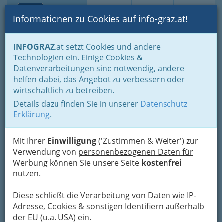
Toggle navi
Suche
Login
Menü
Informationen zu Cookies auf info-graz.at!
Home
Branchen
Einkaufen & Schenken - der Handel
INFOGRAZ
.at setzt Cookies und andere
Der Handel nach WKO-Gliederung
Technologien ein. Einige Cookies &
Lederwaren- u. Spielwaren- & Sportartikelhandel
Datenverarbeitungen sind notwendig, andere
Galanteriewarenhandel
helfen dabei, das Angebot zu verbessern oder
Andre Hausleitner
Nav
wirtschaftlich zu betreiben.
Details dazu finden Sie in unserer
Datenschutz
Girardigasse 3, 8010 Graz
Erklärung
.
+43 316 830 565
Mit Ihrer
Einwilligung
('Zustimmen & Weiter') zur
Verwendung von
personenbezogenen Daten für
Werbung
können Sie unsere Seite
kostenfrei
Karte
nutzen.
Diese schließt die Verarbeitung von Daten wie IP-
Adresse mit Google Maps anschauen
Adresse, Cookies & sonstigen Identifiern außerhalb
der EU (u.a. USA) ein.