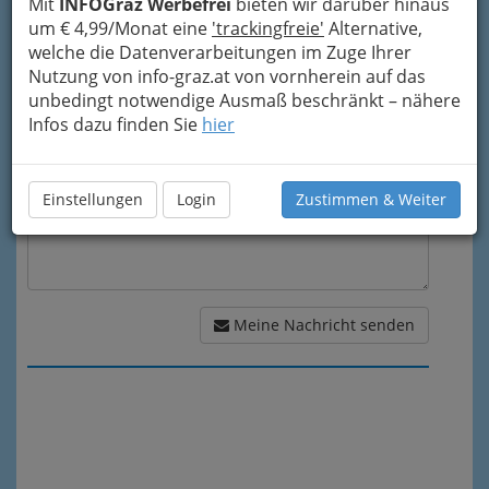
Mit
INFOGraz Werbefrei
bieten wir darüber hinaus
um € 4,99/Monat eine
'trackingfreie'
Alternative,
welche die Datenverarbeitungen im Zuge Ihrer
Meine Nachricht
Nutzung von info-graz.at von vornherein auf das
unbedingt notwendige Ausmaß beschränkt – nähere
Infos dazu finden Sie
hier
Einstellungen
Login
Zustimmen & Weiter
Meine Nachricht senden