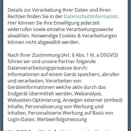
Details zur Verarbeitung Ihrer Daten und Ihren
Kontaktaufnahme
Rechten finden Sie in der
Datenschutzinformation
.
Hier können Sie Ihre Einwilligung jederzeit
Um die Info-Graz Firmen
vor Spam-Mails zu
widerrufen sowie einzelne Verarbeitungszwecke
bewahren
, verwenden wir an dieser Stelle zur
abwählen. Notwendige Cookies & Verarbeitungen
Übermittlung Ihrer Nachricht ein sicheres
können nicht abgewählt werden.
Formular. Ihre Nachricht wird nach dem
Absenden umgehend per Mail an das
Nach Ihrer Zustimmung (Art. 6 Abs. 1 lit. a DSGVO)
Unternehmen J.K. Klammerth, Josef Hahns Erben
führen wir und unsere Partner folgende
KG - Cooking - Dining - Giving - Living
Datenverarbeitungsprozesse durch:
weitergeleitet.
Informationen auf einem Gerät speichern, abrufen
und verarbeiten, Verarbeiten von
Mein Name
Geräteinformationen welche aktiv durch das
Endgerät übermittelt werden, Webanalyse,
Webseiten-Optimierung, Anzeigen externer (embed)
Meine Email Adresse
Inhalte, Personalisierung von Werbung und
Inhalten, Personalisierte Werbung auf Basis von
Login-Daten, Werbeerfolgsmessung
Mein Betreff