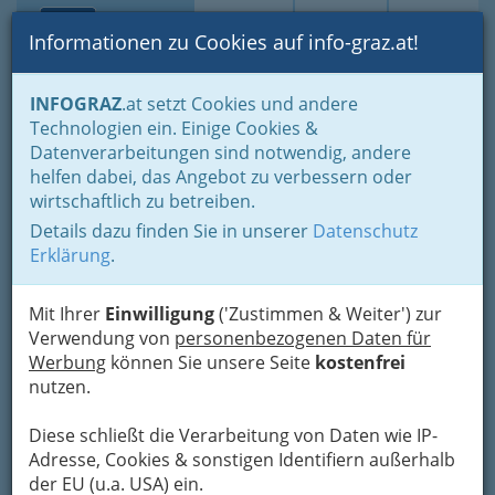
Toggle navi
Suche
Login
Menü
Informationen zu Cookies auf info-graz.at!
Home
Lifestyle
Feste feiern
INFOGRAZ
.at setzt Cookies und andere
Geschenktipps für alle Anlässe in 20 Kategorien
Technologien ein. Einige Cookies &
Rund ums Wohnen und Einrichten - besondere Geschenke
Datenverarbeitungen sind notwendig, andere
J.K. Klammerth, Josef Hahns
Nav
helfen dabei, das Angebot zu verbessern oder
wirtschaftlich zu betreiben.
Erben KG
Details dazu finden Sie in unserer
Datenschutz
Herrengasse 7 -9, 8010 Graz
Erklärung
.
+43 316 825 618 - 0
+43 316 825 618 - 25
Mit Ihrer
Einwilligung
('Zustimmen & Weiter') zur
Verwendung von
personenbezogenen Daten für
Gutschein
Werbung
können Sie unsere Seite
kostenfrei
nutzen.
Karte
Diese schließt die Verarbeitung von Daten wie IP-
Adresse, Cookies & sonstigen Identifiern außerhalb
Adresse mit Google Maps anschauen
der EU (u.a. USA) ein.