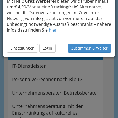
Mit
INFOGraz Werbefrei
bieten wir darüber hinaus
Selbständige Buchhalterin
um € 4,99/Monat eine
'trackingfreie'
Alternative,
Bilanzbuchhaltung
welche die Datenverarbeitungen im Zuge Ihrer
Nutzung von info-graz.at von vornherein auf das
unbedingt notwendige Ausmaß beschränkt – nähere
Buchhalter nach BibuG
Infos dazu finden Sie
hier
Bilanzbuchhalter nach BibuG
Einstellungen
Login
Zustimmen & Weiter
Gewerbliche Buchhalter nach GewO
IT-Dienstleister
Personalverrechner nach BibuG
Unternehmensberater, Betriebsberater
Unternehmensberatung mit der
Einschränkung auf kulturelles