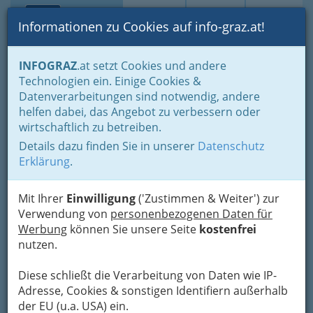
Toggle navi
Suche
Login
Menü
Informationen zu Cookies auf info-graz.at!
Home
Branchen
Gewerbe, Handwerk, Banken
INFOGRAZ
.at setzt Cookies und andere
Information und Consulting
Technologien ein. Einige Cookies &
Fachgruppe Unterneh-mensberatung und Informationstechnologie
Datenverarbeitungen sind notwendig, andere
Gewerbliche Buchhalter nach GewO
helfen dabei, das Angebot zu verbessern oder
Sonja Pauline Albiez
Nav
wirtschaftlich zu betreiben.
Details dazu finden Sie in unserer
Datenschutz
Grazer Straße 36, 8045 Graz
Erklärung
.
Mit Ihrer
Einwilligung
('Zustimmen & Weiter') zur
Verwendung von
personenbezogenen Daten für
Karte
Werbung
können Sie unsere Seite
kostenfrei
nutzen.
Adresse mit Google Maps anschauen
Diese schließt die Verarbeitung von Daten wie IP-
Adresse, Cookies & sonstigen Identifiern außerhalb
der EU (u.a. USA) ein.