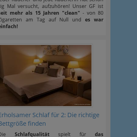
zig Mal versucht, aufzuhören! Unser GF ist
seit mehr als 15 Jahren "clean"
- von 80
Zigaretten am Tag auf Null und
es war
einfach!
Erholsamer Schlaf für 2: Die richtige
Bettgröße finden
Die
Schlafqualität
spielt für
das