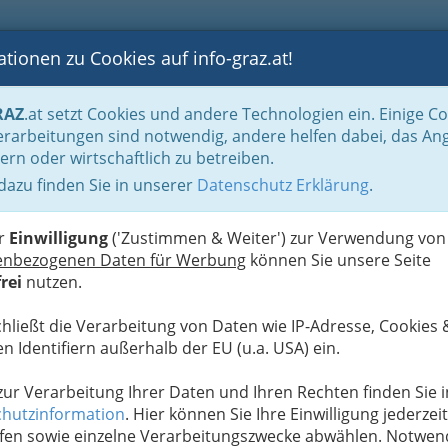
tionen zu Cookies auf info-graz.at!
B
F
G
B
GEN
LOGS
OTOS
ASTRONOMIE
RANCHEN
RAZ
.at setzt Cookies und andere Technologien ein. Einige C
ildende Höhere Schulen Graz - AHS Graz
rarbeitungen sind notwendig, andere helfen dabei, das An
ern oder wirtschaftlich zu betreiben.
ngswirtschaft des
 dazu finden Sie in unserer
Datenschutz Erklärung
.
M
chulschwestern
er
Einwilligung
('Zustimmen & Weiter') zur Verwendung von
enbezogenen Daten für Werbung
können Sie unsere Seite
rei
nutzen.
chließt die Verarbeitung von Daten wie IP-Adresse, Cookies 
n Identifiern außerhalb der EU (u.a. USA) ein.
des Schulvereins der Grazer Schulschwestern
e
 zur Verarbeitung Ihrer Daten und Ihren Rechten finden Sie i
hutzinformation
. Hier können Sie Ihre Einwilligung jederzeit
fen sowie einzelne Verarbeitungszwecke abwählen. Notwen