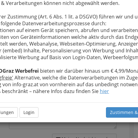
 & Verarbeitungen können nicht abgewählt werden.
rer Zustimmung (Art. 6 Abs. 1 lit. a DSGVO) führen wir und 
 folgende Datenverarbeitungsprozesse durch:
tionen auf einem Gerät speichern, abrufen und verarbeiten
u bewahren
, verwenden wir an dieser Stelle zur
iten von Geräteinformationen welche aktiv durch das Endg
Formular. Ihre Nachricht wird nach dem Absenden
telt werden, Webanalyse, Webseiten-Optimierung, Anzeige
HLA für Land- und Ernährungswirtschaft des
r (embed) Inhalte, Personalisierung von Werbung und Inhal
rgeleitet.
lisierte Werbung auf Basis von Login-Daten, Werbeerfolg
Meine Nachricht
OGraz Werbefrei
bieten wir darüber hinaus um € 4,99/Mona
gfreie'
Alternative, welche die Datenverarbeitungen im Zuge
 von info-graz.at von vornherein auf das unbedingt notwen
beschränkt – nähere Infos dazu finden Sie
hier
llungen
Login
Zustimmen &