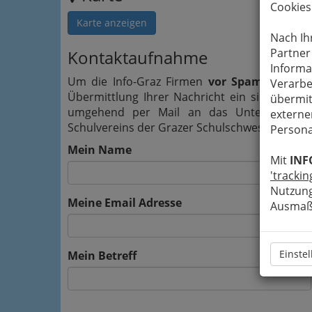
Cookies
Karte anzeigen
Nach Ih
Partner
Kontaktaufnahme
Informa
Um die Info-Graz Firmen
vor Spam-Mails z
Verarbe
Übermittlung Ihrer Nachricht ein sicheres 
übermit
umgehend per Mail an das Unternehmen 
externe
Schulvereins der Grazer Schulschwestern weite
Persona
Mein Name
Mit
INF
'trackin
Nutzung
Meine Email Adresse
Ausmaß 
Einste
Mein Betreff