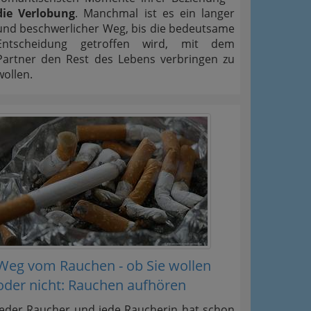
die Verlobung
. Manchmal ist es ein langer
und beschwerlicher Weg, bis die bedeutsame
Entscheidung getroffen wird, mit dem
Partner den Rest des Lebens verbringen zu
wollen.
Weg vom Rauchen - ob Sie wollen
oder nicht: Rauchen aufhören
Jeder Raucher und jede Raucherin hat schon