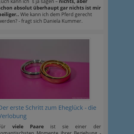
Euch kann ich´s ja sagen –
nichts, aber
schon absolut überhaupt gar nichts ist mir
heiliger..
Wie kann ich dem Pferd gerecht
werden? - fragt sich Daniela Kummer.
Der erste Schritt zum Eheglück - die
Verlobung
Für
viele Paare
ist sie einer der
romantischsten Momente ihrer Beziehung -