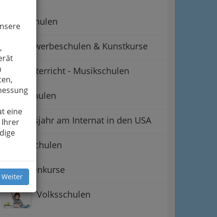
Hauptschulen
unsere
Kunstgewerbeschulen & Kunstkurse
,
erät
n
Musikunterricht - Musikschulen
ten,
smessung
Privatschulen
t eine
Auslandsjahr am Internat in den USA
 Ihrer
dige
Sonderschulen
Studentenkurse
 Weiter
Volksschulen