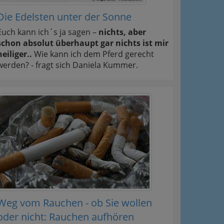
Die Edelsten unter der Sonne
Euch kann ich´s ja sagen –
nichts, aber
schon absolut überhaupt gar nichts ist mir
heiliger..
Wie kann ich dem Pferd gerecht
werden? - fragt sich Daniela Kummer.
Weg vom Rauchen - ob Sie wollen
oder nicht: Rauchen aufhören