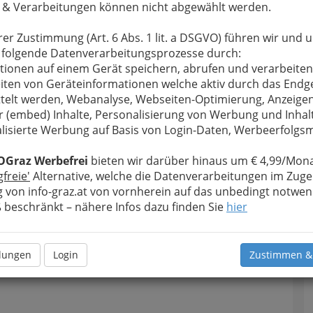
 & Verarbeitungen können nicht abgewählt werden.
rer Zustimmung (Art. 6 Abs. 1 lit. a DSGVO) führen wir und 
 folgende Datenverarbeitungsprozesse durch:
tionen auf einem Gerät speichern, abrufen und verarbeiten
iten von Geräteinformationen welche aktiv durch das Endg
telt werden, Webanalyse, Webseiten-Optimierung, Anzeige
r (embed) Inhalte, Personalisierung von Werbung und Inhal
lisierte Werbung auf Basis von Login-Daten, Werbeerfolg
OGraz Werbefrei
bieten wir darüber hinaus um € 4,99/Mona
gfreie'
Alternative, welche die Datenverarbeitungen im Zuge
 von info-graz.at von vornherein auf das unbedingt notwen
beschränkt – nähere Infos dazu finden Sie
hier
llungen
Login
Zustimmen &