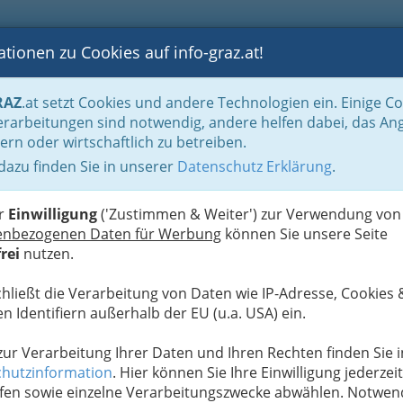
tionen zu Cookies auf info-graz.at!
B
F
G
B
GEN
LOGS
OTOS
ASTRONOMIE
RANCHEN
RAZ
.at setzt Cookies und andere Technologien ein. Einige C
ne
Über den Wolken… Fliegen
Hängegleiten
rarbeitungen sind notwendig, andere helfen dabei, das An
ern oder wirtschaftlich zu betreiben.
 dazu finden Sie in unserer
Datenschutz Erklärung
.
F
A
er
Einwilligung
('Zustimmen & Weiter') zur Verwendung von
enbezogenen Daten für Werbung
können Sie unsere Seite
rei
nutzen.
chließt die Verarbeitung von Daten wie IP-Adresse, Cookies 
n Identifiern außerhalb der EU (u.a. USA) ein.
 zur Verarbeitung Ihrer Daten und Ihren Rechten finden Sie i
hutzinformation
. Hier können Sie Ihre Einwilligung jederzeit
fen sowie einzelne Verarbeitungszwecke abwählen. Notwen