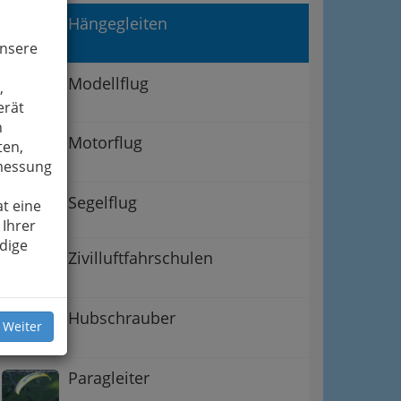
Hängegleiten
unsere
Modellflug
,
erät
n
Motorflug
ten,
smessung
Segelflug
t eine
 Ihrer
dige
Zivilluftfahrschulen
Hubschrauber
 Weiter
Paragleiter