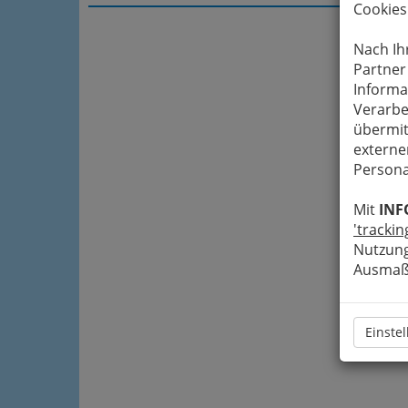
Cookies
Nach Ih
Partner
Informa
Verarbe
übermit
externe
Persona
Mit
INF
'trackin
Nutzung
Ausmaß 
Einste