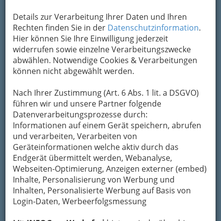
Um die Info-Graz Firmen
vor Spam-Mails zu
Details zur Verarbeitung Ihrer Daten und Ihren
bewahren
, verwenden wir an dieser Stelle zur
Rechten finden Sie in der
Datenschutzinformation
.
Übermittlung Ihrer Nachricht ein sicheres
Hier können Sie Ihre Einwilligung jederzeit
Formular. Ihre Nachricht wird nach dem
widerrufen sowie einzelne Verarbeitungszwecke
Absenden umgehend per Mail an das
abwählen. Notwendige Cookies & Verarbeitungen
Unternehmen GADY OPEL GmbH weitergeleitet.
können nicht abgewählt werden.
Mein Name
Nach Ihrer Zustimmung (Art. 6 Abs. 1 lit. a DSGVO)
führen wir und unsere Partner folgende
Datenverarbeitungsprozesse durch:
Meine Email Adresse
Informationen auf einem Gerät speichern, abrufen
und verarbeiten, Verarbeiten von
Geräteinformationen welche aktiv durch das
Mein Betreff
Endgerät übermittelt werden, Webanalyse,
Webseiten-Optimierung, Anzeigen externer (embed)
Inhalte, Personalisierung von Werbung und
Inhalten, Personalisierte Werbung auf Basis von
Meine Nachricht
Login-Daten, Werbeerfolgsmessung