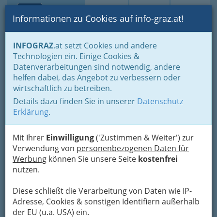
Toggle navi
Suche
Login
Menü
Informationen zu Cookies auf info-graz.at!
Home
Branchen
Einkaufen & Schenken - der Handel
INFOGRAZ
.at setzt Cookies und andere
Der Handel nach WKO-Gliederung
Technologien ein. Einige Cookies &
Landesgremium des Fahrzeughandels
Datenverarbeitungen sind notwendig, andere
Handel mit LKW und Anhängern (Nutzfahrzeuge)
helfen dabei, das Angebot zu verbessern oder
GADY OPEL GmbH
Nav
wirtschaftlich zu betreiben.
Details dazu finden Sie in unserer
Datenschutz
Wiener Straße 350, 8051 Graz
Erklärung
.
+43 316 788 0
Mit Ihrer
Einwilligung
('Zustimmen & Weiter') zur
Verwendung von
personenbezogenen Daten für
Werbung
können Sie unsere Seite
kostenfrei
Karte
nutzen.
Karte anzeigen
Diese schließt die Verarbeitung von Daten wie IP-
Adresse, Cookies & sonstigen Identifiern außerhalb
Kontaktaufnahme
der EU (u.a. USA) ein.