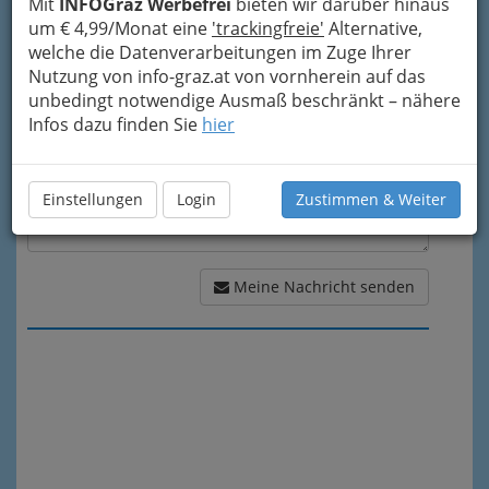
Mit
INFOGraz Werbefrei
bieten wir darüber hinaus
um € 4,99/Monat eine
'trackingfreie'
Alternative,
Meine Nachricht
welche die Datenverarbeitungen im Zuge Ihrer
Nutzung von info-graz.at von vornherein auf das
unbedingt notwendige Ausmaß beschränkt – nähere
Infos dazu finden Sie
hier
Einstellungen
Login
Zustimmen & Weiter
Meine Nachricht senden