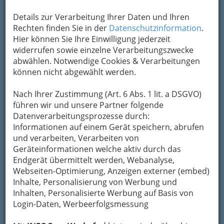
Details zur Verarbeitung Ihrer Daten und Ihren
Kontaktaufnahme
Rechten finden Sie in der
Datenschutzinformation
.
Hier können Sie Ihre Einwilligung jederzeit
Um die Info-Graz Firmen
vor Spam-Mails zu
widerrufen sowie einzelne Verarbeitungszwecke
bewahren
, verwenden wir an dieser Stelle zur
abwählen. Notwendige Cookies & Verarbeitungen
Übermittlung Ihrer Nachricht ein sicheres
können nicht abgewählt werden.
Formular. Ihre Nachricht wird nach dem
Absenden umgehend per Mail an das
Nach Ihrer Zustimmung (Art. 6 Abs. 1 lit. a DSGVO)
Unternehmen Ing. Alexander Fellner KEG.
führen wir und unsere Partner folgende
weitergeleitet.
Datenverarbeitungsprozesse durch:
Mein Name
Informationen auf einem Gerät speichern, abrufen
und verarbeiten, Verarbeiten von
Geräteinformationen welche aktiv durch das
Endgerät übermittelt werden, Webanalyse,
Meine Email Adresse
Webseiten-Optimierung, Anzeigen externer (embed)
Inhalte, Personalisierung von Werbung und
Inhalten, Personalisierte Werbung auf Basis von
Mein Betreff
Login-Daten, Werbeerfolgsmessung