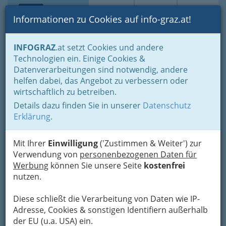
Toggle navi
Suche
Login
Menü
Informationen zu Cookies auf info-graz.at!
Home
Branchen
Einkaufen & Schenken - der Handel
INFOGRAZ
.at setzt Cookies und andere
Handel in Graz
Dinge des täglichen Lebens
Technologien ein. Einige Cookies &
Maschinen u. Computersysteme u. techn. Bedarf
Datenverarbeitungen sind notwendig, andere
Handel mit technischem und industriellem Bedarf
helfen dabei, das Angebot zu verbessern oder
Ing. Alexander Fellner KEG.
Nav
wirtschaftlich zu betreiben.
Details dazu finden Sie in unserer
Datenschutz
Bachfeldgasse 7, 8501 Lieboch
Erklärung
.
+43 3136 637 26
+43 664 3082 6216
Mit Ihrer
Einwilligung
('Zustimmen & Weiter') zur
Verwendung von
personenbezogenen Daten für
Werbung
können Sie unsere Seite
kostenfrei
nutzen.
Karte
Diese schließt die Verarbeitung von Daten wie IP-
Adresse, Cookies & sonstigen Identifiern außerhalb
Adresse mit Google Maps anschauen
der EU (u.a. USA) ein.