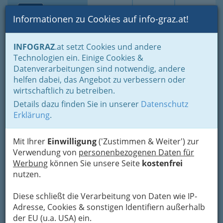
Toggle navi
Suche
Login
Menü
Informationen zu Cookies auf info-graz.at!
Home
Branchen
Einkaufen & Schenken - der Handel
INFOGRAZ
.at setzt Cookies und andere
Handel in Graz
Spezielles Einkaufen und Schenken
Technologien ein. Einige Cookies &
Handelsagenten
Handelsvertreter
Datenverarbeitungen sind notwendig, andere
Michael Duller
Nav
helfen dabei, das Angebot zu verbessern oder
wirtschaftlich zu betreiben.
Waltendorfer Hauptstraße 84, 8010 Graz
Details dazu finden Sie in unserer
Datenschutz
Erklärung
.
Mit Ihrer
Einwilligung
('Zustimmen & Weiter') zur
Karte
Verwendung von
personenbezogenen Daten für
Werbung
können Sie unsere Seite
kostenfrei
nutzen.
Adresse mit Google Maps anschauen
Diese schließt die Verarbeitung von Daten wie IP-
Adresse, Cookies & sonstigen Identifiern außerhalb
der EU (u.a. USA) ein.