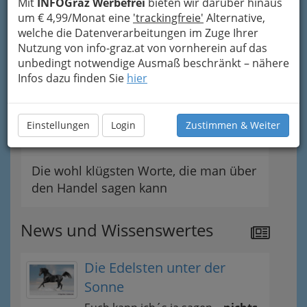
Mit
INFOGraz Werbefrei
bieten wir darüber hinaus
um € 4,99/Monat eine
'trackingfreie'
Alternative,
Kommissionsware
welche die Datenverarbeitungen im Zuge Ihrer
Nutzung von info-graz.at von vornherein auf das
Tipps
unbedingt notwendige Ausmaß beschränkt – nähere
Infos dazu finden Sie
hier
Der Handel
Einstellungen
Login
Zustimmen & Weiter
Der Lehrberuf Einzelhandel
Die wohl klügsten Worte, die man über
den Handel sagen kann
News und Wissenswertes
Die Edelsten unter der
Sonne