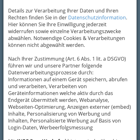
Um die Info-Graz Firmen
vor Spam-Mails zu
Details zur Verarbeitung Ihrer Daten und Ihren
bewahren
, verwenden wir an dieser Stelle zur
Rechten finden Sie in der
Datenschutzinformation
.
Übermittlung Ihrer Nachricht ein sicheres
Hier können Sie Ihre Einwilligung jederzeit
Formular. Ihre Nachricht wird nach dem
widerrufen sowie einzelne Verarbeitungszwecke
Absenden umgehend per Mail an das
abwählen. Notwendige Cookies & Verarbeitungen
Unternehmen Heim des Afro-Asiatischen
können nicht abgewählt werden.
Instituts weitergeleitet.
Mein Name
Nach Ihrer Zustimmung (Art. 6 Abs. 1 lit. a DSGVO)
führen wir und unsere Partner folgende
Datenverarbeitungsprozesse durch:
Informationen auf einem Gerät speichern, abrufen
Meine Email Adresse
und verarbeiten, Verarbeiten von
Geräteinformationen welche aktiv durch das
Endgerät übermittelt werden, Webanalyse,
Mein Betreff
Webseiten-Optimierung, Anzeigen externer (embed)
Inhalte, Personalisierung von Werbung und
Inhalten, Personalisierte Werbung auf Basis von
Login-Daten, Werbeerfolgsmessung
Meine Nachricht