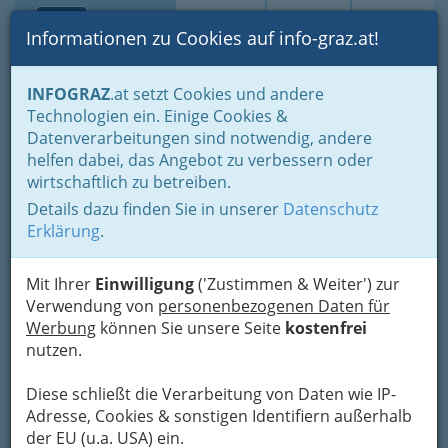
Toggle navi
Suche
Login
Menü
Informationen zu Cookies auf info-graz.at!
Home
Gastronomie
Unterkünfte, Beherbergung
INFOGRAZ
.at setzt Cookies und andere
Herbergen & Heime
Technologien ein. Einige Cookies &
Heim des Afro-Asiatischen
Datenverarbeitungen sind notwendig, andere
helfen dabei, das Angebot zu verbessern oder
Instituts
wirtschaftlich zu betreiben.
Details dazu finden Sie in unserer
Datenschutz
Leechgasse 22, 8010 Graz
Erklärung
.
+43 316 324 434
Mit Ihrer
Einwilligung
('Zustimmen & Weiter') zur
Verwendung von
personenbezogenen Daten für
Werbung
können Sie unsere Seite
kostenfrei
Karte
nutzen.
Karte anzeigen
Diese schließt die Verarbeitung von Daten wie IP-
Adresse, Cookies & sonstigen Identifiern außerhalb
Kontaktaufnahme
der EU (u.a. USA) ein.