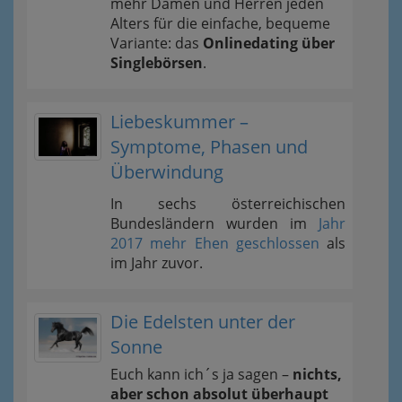
mehr Damen und Herren jeden
Alters für die einfache, bequeme
Variante: das
Onlinedating über
Singlebörsen
.
Liebeskummer –
Symptome, Phasen und
Überwindung
In sechs österreichischen
Bundesländern wurden im
Jahr
2017 mehr Ehen geschlossen
als
im Jahr zuvor.
Die Edelsten unter der
Sonne
Euch kann ich´s ja sagen –
nichts,
aber schon absolut überhaupt