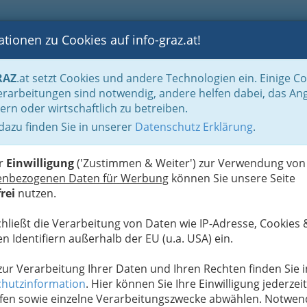
tionen zu Cookies auf info-graz.at!
B
F
G
B
GEN
LOGS
OTOS
ASTRONOMIE
RANCHEN
RAZ
.at setzt Cookies und andere Technologien ein. Einige C
ernung vom Zentrum als Kriterium
rarbeitungen sind notwendig, andere helfen dabei, das An
ern oder wirtschaftlich zu betreiben.
 dazu finden Sie in unserer
Datenschutz Erklärung
.
H
 der Grazer Altstadt
er
Einwilligung
('Zustimmen & Weiter') zur Verwendung von
Wir haben hier die Hotels aufgelistet nach Ihrer
enbezogenen Daten für Werbung
können Sie unsere Seite
ollten noch einige fehlen… wir arbeiten gerade
rei
nutzen.
chließt die Verarbeitung von Daten wie IP-Adresse, Cookies 
n Identifiern außerhalb der EU (u.a. USA) ein.
 zur Verarbeitung Ihrer Daten und Ihren Rechten finden Sie i
hutzinformation
. Hier können Sie Ihre Einwilligung jederzeit
fen sowie einzelne Verarbeitungszwecke abwählen. Notwen