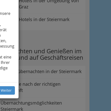
Hotels in der Umgebung von
Graz
unsere
Hotels in der Steiermark
,
erät
n
ipps
ten,
smessung
bernachten und Genießen im
rlaub und auf Geschäftsreisen
t eine
 Ihrer
dige
Günstig übernachten in der Steiermark
Die Suche nach der richtigen
Unterkunft
 Weiter
Übernachtungsmöglichkeiten
Steiermark