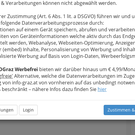
 & Verarbeitungen können nicht abgewählt werden.
rer Zustimmung (Art. 6 Abs. 1 lit. a DSGVO) führen wir und 
 folgende Datenverarbeitungsprozesse durch:
tionen auf einem Gerät speichern, abrufen und verarbeiten
iten von Geräteinformationen welche aktiv durch das Endg
telt werden, Webanalyse, Webseiten-Optimierung, Anzeige
T
r (embed) Inhalte, Personalisierung von Werbung und Inhal
lisierte Werbung auf Basis von Login-Daten, Werbeerfolg
Ü
U
OGraz Werbefrei
bieten wir darüber hinaus um € 4,99/Mona
gfreie'
Alternative, welche die Datenverarbeitungen im Zuge
 von info-graz.at von vornherein auf das unbedingt notwen
beschränkt – nähere Infos dazu finden Sie
hier
llungen
Login
Zustimmen &