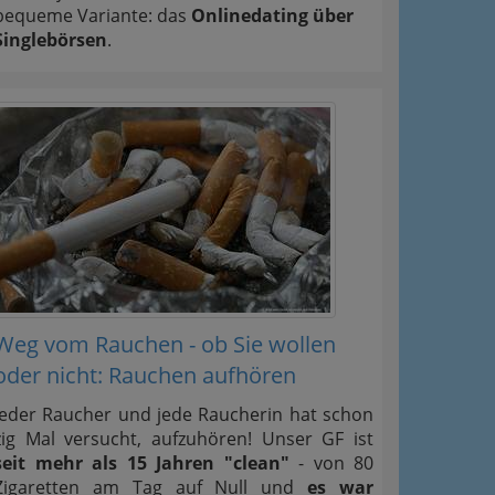
bequeme Variante: das
Onlinedating über
Singlebörsen
.
Weg vom Rauchen - ob Sie wollen
oder nicht: Rauchen aufhören
Jeder Raucher und jede Raucherin hat schon
zig Mal versucht, aufzuhören! Unser GF ist
seit mehr als 15 Jahren "clean"
- von 80
Zigaretten am Tag auf Null und
es war