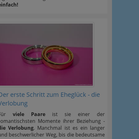
einfach!
Der erste Schritt zum Eheglück - die
Verlobung
Für
viele Paare
ist sie einer der
romantischsten Momente ihrer Beziehung -
die Verlobung
. Manchmal ist es ein langer
und beschwerlicher Weg, bis die bedeutsame