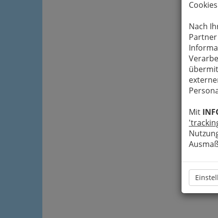
Cookies
Nach Ih
Partner
Informa
Verarbe
übermit
externe
Persona
Mit
INF
'trackin
Nutzung
Ausmaß 
Einste