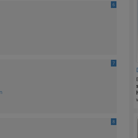
6
7
n
8