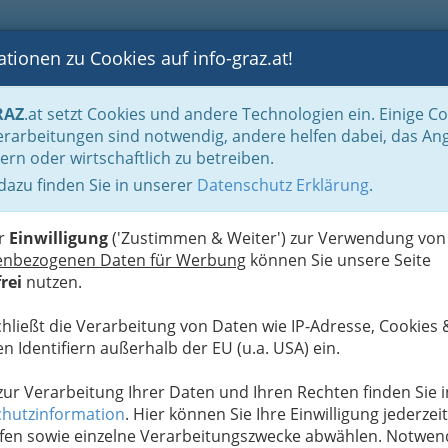
tionen zu Cookies auf info-graz.at!
B
F
G
B
GEN
LOGS
OTOS
ASTRONOMIE
RANCHEN
RAZ
.at setzt Cookies und andere Technologien ein. Einige C
rarbeitungen sind notwendig, andere helfen dabei, das An
ern oder wirtschaftlich zu betreiben.
 dazu finden Sie in unserer
Datenschutz Erklärung
.
N
er
Einwilligung
('Zustimmen & Weiter') zur Verwendung von
enbezogenen Daten für Werbung
können Sie unsere Seite
rem wunderschöne Herrenkleider bzw. Herrenbekleidung! Darunter
rei
nutzen.
chließt die Verarbeitung von Daten wie IP-Adresse, Cookies 
Alle Bezirke
n Identifiern außerhalb der EU (u.a. USA) ein.
T
1
 zur Verarbeitung Ihrer Daten und Ihren Rechten finden Sie i
N
hutzinformation
. Hier können Sie Ihre Einwilligung jederzeit
fen sowie einzelne Verarbeitungszwecke abwählen. Notwen