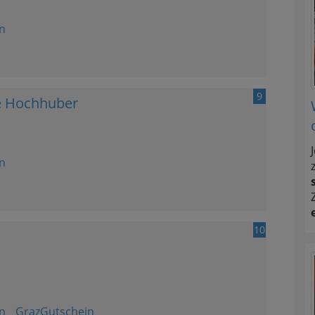
n
9
te Hochhuber
n
10
n
GrazGutschein