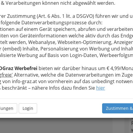
 & Verarbeitungen können nicht abgewählt werden.
rer Zustimmung (Art. 6 Abs. 1 lit. a DSGVO) führen wir und 
n
GrazGutschein
 folgende Datenverarbeitungsprozesse durch:
tionen auf einem Gerät speichern, abrufen und verarbeiten
iten von Geräteinformationen welche aktiv durch das Endg
telt werden, Webanalyse, Webseiten-Optimierung, Anzeige
2
r (embed) Inhalte, Personalisierung von Werbung und Inhal
lisierte Werbung auf Basis von Login-Daten, Werbeerfolg
OGraz Werbefrei
bieten wir darüber hinaus um € 4,99/Mona
n
GrazGutschein
gfreie'
Alternative, welche die Datenverarbeitungen im Zuge
 von info-graz.at von vornherein auf das unbedingt notwen
beschränkt – nähere Infos dazu finden Sie
hier
3
llungen
Login
Zustimmen &