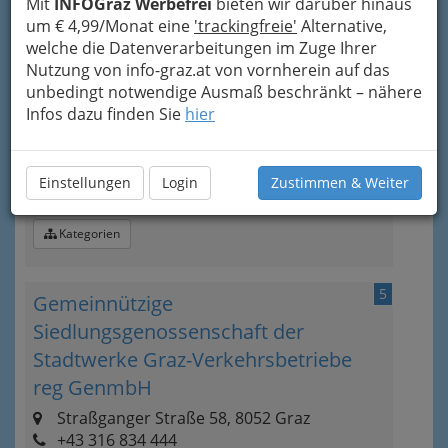
Mit
INFOGraz Werbefrei
bieten wir darüber hinaus
um € 4,99/Monat eine
'trackingfreie'
Alternative,
welche die Datenverarbeitungen im Zuge Ihrer
4
Immobilien am Geidorfplatz
Nutzung von info-graz.at von vornherein auf das
unbedingt notwendige Ausmaß beschränkt – nähere
Geidorfplatz 1, 8010 Graz
Infos dazu finden Sie
hier
+43 316 324 492
+43 316 324 492 - 14
E-Mail
Karte & Routenplaner
Einstellungen
Login
Zustimmen & Weiter
Eintrag ändern
Kategorien
5
Gemeinnützige
Siedlungsgenossenschaft der
Stadtwerke Graz-Verkehrsbetriebe
reg GenmbH
Straßganger Straße 58, 8052 Graz
+43 316 834 444