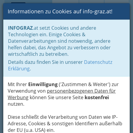
Toggle navi
Suche
Login
Menü
Informationen zu Cookies auf info-graz.at!
Home
Branchen
Bauen - der Weg zum eigenen Haus
INFOGRAZ
.at setzt Cookies und andere
Immobilienbüros, Immobilienmakler, Immobilienverwalter und
Technologien ein. Einige Cookies &
Immobilientreuhänder
Datenverarbeitungen sind notwendig, andere
helfen dabei, das Angebot zu verbessern oder
Immobilienbüros,
wirtschaftlich zu betreiben.
Immobilienmakler,
Details dazu finden Sie in unserer
Datenschutz
Erklärung
.
Immobilienverwalter und
Immobilientreuhänder
Mit Ihrer
Einwilligung
('Zustimmen & Weiter') zur
Verwendung von
personenbezogenen Daten für
1
Mag. Harald Ganster
Werbung
können Sie unsere Seite
kostenfrei
nutzen.
E-Mail
Eintrag ändern
Diese schließt die Verarbeitung von Daten wie IP-
Kategorien
Adresse, Cookies & sonstigen Identifiern außerhalb
der EU (u.a. USA) ein.