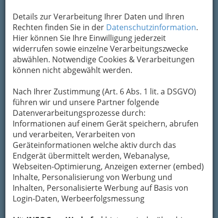
2
Gaspar Realitäten Management
Details zur Verarbeitung Ihrer Daten und Ihren
KEG
Rechten finden Sie in der
Datenschutzinformation
.
Hier können Sie Ihre Einwilligung jederzeit
Hans-Sachs-Gasse 10, 8020 Graz
widerrufen sowie einzelne Verarbeitungszwecke
+43 316 825 020
abwählen. Notwendige Cookies & Verarbeitungen
+43 316 825 030
können nicht abgewählt werden.
E-Mail
Karte & Routenplaner
Eintrag ändern
Nach Ihrer Zustimmung (Art. 6 Abs. 1 lit. a DSGVO)
führen wir und unsere Partner folgende
Kategorien
Datenverarbeitungsprozesse durch:
Informationen auf einem Gerät speichern, abrufen
3
und verarbeiten, Verarbeiten von
Immobilienverwaltung Gaugeler
Geräteinformationen welche aktiv durch das
Ruckerlberggasse 7, 8010 Graz
Endgerät übermittelt werden, Webanalyse,
+43 316 386 757
Webseiten-Optimierung, Anzeigen externer (embed)
+43 316 386 757 - 11
Inhalte, Personalisierung von Werbung und
Inhalten, Personalisierte Werbung auf Basis von
E-Mail
Karte & Routenplaner
Login-Daten, Werbeerfolgsmessung
Eintrag ändern
Kategorien