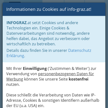
Toggle navi
Suche
Login
Menü
Informationen zu Cookies auf info-graz.at!
Home
Branchen
Bauen - der Weg zum eigenen Haus
INFOGRAZ
.at setzt Cookies und andere
Immobilienbüros, Immobilienmakler, Immobilienverwalter und
Technologien ein. Einige Cookies &
Immobilientreuhänder
Datenverarbeitungen sind notwendig, andere
Rund um Immobilien
Adressen von Immobilienbüros / Makler bzw. Maklerin
helfen dabei, das Angebot zu verbessern oder
wirtschaftlich zu betreiben.
Kren & Dorfer - Michaela
Nav
Details dazu finden Sie in unserer
Datenschutz
Dorfer
Erklärung
.
Haydngasse 1, 8010 Graz
Mit Ihrer
+43 316 831 869
Einwilligung
('Zustimmen & Weiter') zur
Verwendung von
+43 316 831 869 - 73
personenbezogenen Daten für
Werbung
können Sie unsere Seite
kostenfrei
nutzen.
Vermittlung und Verwaltung von Miet-, und
Diese schließt die Verarbeitung von Daten wie IP-
Eigentumswohnungen, Zinshäusern,
Adresse, Cookies & sonstigen Identifiern außerhalb
Grundstücken, Liegenschaften und
der EU (u.a. USA) ein.