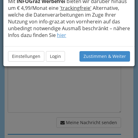
Mit
INFOGraz Werbefrei
bieten wir darüber hinaus
Meine Email Adresse
um € 4,99/Monat eine
'trackingfreie'
Alternative,
welche die Datenverarbeitungen im Zuge Ihrer
Nutzung von info-graz.at von vornherein auf das
Mein Betreff
unbedingt notwendige Ausmaß beschränkt – nähere
Infos dazu finden Sie
hier
Meine Nachricht
Einstellungen
Login
Zustimmen & Weiter
Meine Nachricht senden