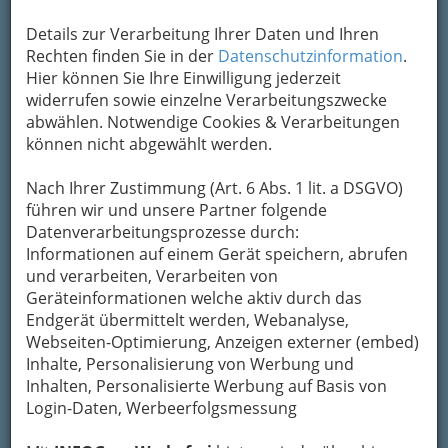
Geschäftslokalen.
Details zur Verarbeitung Ihrer Daten und Ihren
Karte
Rechten finden Sie in der
Datenschutzinformation
.
Hier können Sie Ihre Einwilligung jederzeit
widerrufen sowie einzelne Verarbeitungszwecke
Adresse mit Google Maps anschauen
abwählen. Notwendige Cookies & Verarbeitungen
können nicht abgewählt werden.
Kontaktaufnahme
Nach Ihrer Zustimmung (Art. 6 Abs. 1 lit. a DSGVO)
führen wir und unsere Partner folgende
Um die Info-Graz Firmen
vor Spam-Mails zu
Datenverarbeitungsprozesse durch:
bewahren
, verwenden wir an dieser Stelle zur
Informationen auf einem Gerät speichern, abrufen
Übermittlung Ihrer Nachricht ein sicheres
und verarbeiten, Verarbeiten von
Formular. Ihre Nachricht wird nach dem
Geräteinformationen welche aktiv durch das
Absenden umgehend per Mail an das
Endgerät übermittelt werden, Webanalyse,
Unternehmen Kren & Dorfer - Michaela Dorfer
Webseiten-Optimierung, Anzeigen externer (embed)
weitergeleitet.
Inhalte, Personalisierung von Werbung und
Mein Name
Inhalten, Personalisierte Werbung auf Basis von
Login-Daten, Werbeerfolgsmessung