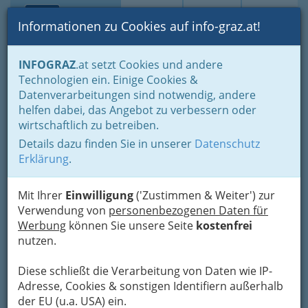
Toggle navi
Suche
Login
Menü
Informationen zu Cookies auf info-graz.at!
Home
Branchen
Bauen - der Weg zum eigenen Haus
INFOGRAZ
.at setzt Cookies und andere
Immobilienbüros, Immobilienmakler, Immobilienverwalter und
Technologien ein. Einige Cookies &
Immobilientreuhänder
Datenverarbeitungen sind notwendig, andere
Rund um Immobilien
Adressen von Immobilienbüros / Makler bzw. Maklerin
helfen dabei, das Angebot zu verbessern oder
wirtschaftlich zu betreiben.
Paula Fellner
Details dazu finden Sie in unserer
Datenschutz
Erklärung
.
Kindermanngasse 20, 8020 Graz
+43 316 716 830
+43 316 773 180
Mit Ihrer
Einwilligung
('Zustimmen & Weiter') zur
Verwendung von
personenbezogenen Daten für
Werbung
können Sie unsere Seite
kostenfrei
nutzen.
Karte
Diese schließt die Verarbeitung von Daten wie IP-
Adresse, Cookies & sonstigen Identifiern außerhalb
Adresse mit Google Maps anschauen
der EU (u.a. USA) ein.