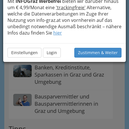
Navigation
Mit
INFOGraz Werbefrei
bieten wir darüber hinaus
um € 4,99/Monat eine
'trackingfreie'
Alternative,
welche die Datenverarbeitungen im Zuge Ihrer
Adressen von
Nutzung von info-graz.at von vornherein auf das
Immobilienbüros / Makler
unbedingt notwendige Ausmaß beschränkt – nähere
bzw. Maklerin
Infos dazu finden Sie
hier
Immobilienverwaltungen in
Graz und Umgebung
Einstellungen
Login
Zustimmen & Weiter
Banken, Kreditinstitute,
Sparkassen in Graz und Graz
Umgebung
Bausparvermittler und
Bausparvermittlerinnen in
Graz und Umgebung
Tipps