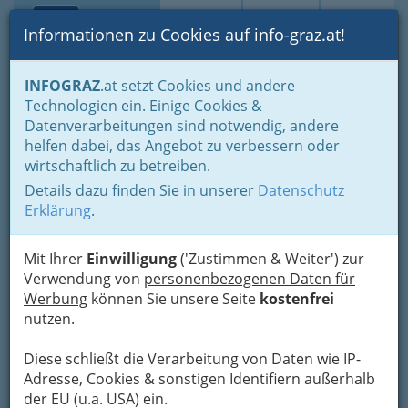
Toggle navi
Suche
Login
Menü
Informationen zu Cookies auf info-graz.at!
Home
Branchen
Bauen - der Weg zum eigenen Haus
INFOGRAZ
.at setzt Cookies und andere
Immobilienbüros, Immobilienmakler, Immobilienverwalter und
Technologien ein. Einige Cookies &
Immobilientreuhänder
Datenverarbeitungen sind notwendig, andere
Rund um Immobilien
Adressen von Immobilienbüros / Makler bzw. Maklerin
helfen dabei, das Angebot zu verbessern oder
wirtschaftlich zu betreiben.
Angela Eder Immobilien
Nav
Details dazu finden Sie in unserer
Datenschutz
Erklärung
.
Feuerbachgasse 17, 8020 Graz
+43 664 4339 666
Mit Ihrer
Einwilligung
('Zustimmen & Weiter') zur
Verwendung von
personenbezogenen Daten für
Werbung
können Sie unsere Seite
kostenfrei
nutzen.
Karte
Diese schließt die Verarbeitung von Daten wie IP-
Karte anzeigen
Adresse, Cookies & sonstigen Identifiern außerhalb
der EU (u.a. USA) ein.