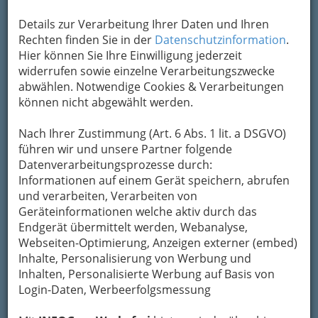
Kontaktaufnahme
Details zur Verarbeitung Ihrer Daten und Ihren
Um die Info-Graz Firmen
vor Spam-Mails zu
Rechten finden Sie in der
Datenschutzinformation
.
bewahren
, verwenden wir an dieser Stelle zur
Hier können Sie Ihre Einwilligung jederzeit
Übermittlung Ihrer Nachricht ein sicheres
widerrufen sowie einzelne Verarbeitungszwecke
Formular. Ihre Nachricht wird nach dem
abwählen. Notwendige Cookies & Verarbeitungen
Absenden umgehend per Mail an das
können nicht abgewählt werden.
Unternehmen Angela Eder Immobilien
weitergeleitet.
Nach Ihrer Zustimmung (Art. 6 Abs. 1 lit. a DSGVO)
Mein Name
führen wir und unsere Partner folgende
Datenverarbeitungsprozesse durch:
Informationen auf einem Gerät speichern, abrufen
und verarbeiten, Verarbeiten von
Meine Email Adresse
Geräteinformationen welche aktiv durch das
Endgerät übermittelt werden, Webanalyse,
Webseiten-Optimierung, Anzeigen externer (embed)
Mein Betreff
Inhalte, Personalisierung von Werbung und
Inhalten, Personalisierte Werbung auf Basis von
Login-Daten, Werbeerfolgsmessung
Meine Nachricht