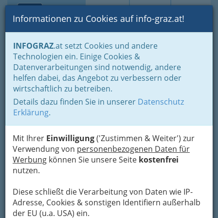
Toggle navi
Suche
Login
Menü
Informationen zu Cookies auf info-graz.at!
Home
Branchen
Bauen - der Weg zum eigenen Haus
INFOGRAZ
.at setzt Cookies und andere
Immobilienbüros, Immobilienmakler, Immobilienverwalter und
Technologien ein. Einige Cookies &
Immobilientreuhänder
Datenverarbeitungen sind notwendig, andere
Rund um Immobilien
Adressen von Immobilienbüros / Makler bzw. Maklerin
helfen dabei, das Angebot zu verbessern oder
wirtschaftlich zu betreiben.
Mag. Patrizia Fellner
Nav
Details dazu finden Sie in unserer
Datenschutz
Erklärung
.
Kindermanngasse 20, 8020 Graz
Mit Ihrer
Einwilligung
('Zustimmen & Weiter') zur
Verwendung von
personenbezogenen Daten für
Werbung
können Sie unsere Seite
kostenfrei
Karte
nutzen.
Adresse mit Google Maps anschauen
Diese schließt die Verarbeitung von Daten wie IP-
Adresse, Cookies & sonstigen Identifiern außerhalb
der EU (u.a. USA) ein.