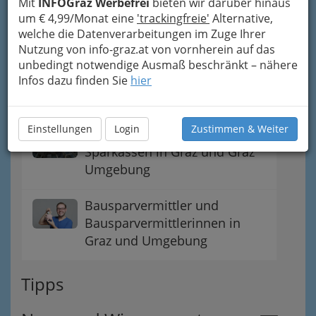
Mit
INFOGraz Werbefrei
bieten wir darüber hinaus
Adressen von
um € 4,99/Monat eine
'trackingfreie'
Alternative,
Immobilienbüros / Makler
welche die Datenverarbeitungen im Zuge Ihrer
bzw. Maklerin
Nutzung von info-graz.at von vornherein auf das
unbedingt notwendige Ausmaß beschränkt – nähere
Immobilienverwaltungen in
Infos dazu finden Sie
hier
Graz und Umgebung
Einstellungen
Login
Zustimmen & Weiter
Banken, Kreditinstitute,
Sparkassen in Graz und Graz
Umgebung
Bausparvermittler und
Bausparvermittlerinnen in
Graz und Umgebung
Tipps