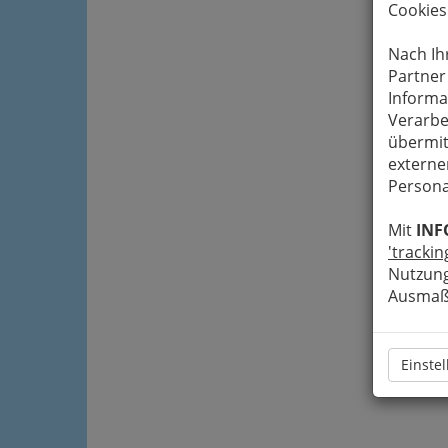
Cookies
Nach Ih
Partner
Informa
Verarbe
übermit
externe
Persona
Mit
INF
'trackin
Nutzung
Ausmaß 
Einste