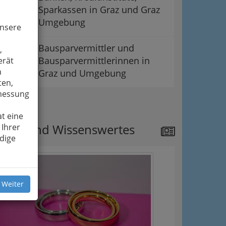
Sparkassen in Graz und Graz
Umgebung
unsere
Bausparvermittler und
,
Bausparvermittlerinnen in
erät
n
Graz und Umgebung
ten,
smessung
ipps
t eine
ews und Wissenswertes
 Ihrer
dige
 Weiter