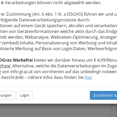
 & Verarbeitungen können nicht abgewählt werden.
rer Zustimmung (Art. 6 Abs. 1 lit. a DSGVO) führen wir und 
 folgende Datenverarbeitungsprozesse durch:
tionen auf einem Gerät speichern, abrufen und verarbeiten
iten von Geräteinformationen welche aktiv durch das Endg
telt werden, Webanalyse, Webseiten-Optimierung, Anzeige
r (embed) Inhalte, Personalisierung von Werbung und Inhal
lisierte Werbung auf Basis von Login-Daten, Werbeerfolg
T
OGraz Werbefrei
bieten wir darüber hinaus um € 4,99/Mona
N
gfreie'
Alternative, welche die Datenverarbeitungen im Zuge
 von info-graz.at von vornherein auf das unbedingt notwen
beschränkt – nähere Infos dazu finden Sie
hier
llungen
Login
Zustimmen &