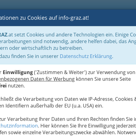
tionen zu Cookies auf info-graz.at!
B
F
G
B
GEN
LOGS
OTOS
ASTRONOMIE
RANCHEN
RAZ
.at setzt Cookies und andere Technologien ein. Einige C
Immobilienbüros, Immobilienmakler, Immobilienverwalter und Immobilientreuh
rarbeitungen sind notwendig, andere helfen dabei, das An
ern oder wirtschaftlich zu betreiben.
ng GmbH
 dazu finden Sie in unserer
Datenschutz Erklärung
.
N
er
Einwilligung
('Zustimmen & Weiter') zur Verwendung von
enbezogenen Daten für Werbung
können Sie unsere Seite
rei
nutzen.
chließt die Verarbeitung von Daten wie IP-Adresse, Cookies 
n Identifiern außerhalb der EU (u.a. USA) ein.
 zur Verarbeitung Ihrer Daten und Ihren Rechten finden Sie i
hutzinformation
. Hier können Sie Ihre Einwilligung jederzeit
fen sowie einzelne Verarbeitungszwecke abwählen. Notwen