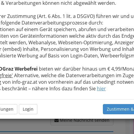
 & Verarbeitungen können nicht abgewählt werden.
rer Zustimmung (Art. 6 Abs. 1 lit. a DSGVO) führen wir und 
 folgende Datenverarbeitungsprozesse durch:
u bewahren
, verwenden wir an dieser Stelle zur
tionen auf einem Gerät speichern, abrufen und verarbeiten
Formular. Ihre Nachricht wird nach dem Absenden
iten von Geräteinformationen welche aktiv durch das Endg
nsulting AG weitergeleitet.
telt werden, Webanalyse, Webseiten-Optimierung, Anzeige
r (embed) Inhalte, Personalisierung von Werbung und Inhal
Meine Nachricht
lisierte Werbung auf Basis von Login-Daten, Werbeerfolg
T
OGraz Werbefrei
bieten wir darüber hinaus um € 4,99/Mona
N
gfreie'
Alternative, welche die Datenverarbeitungen im Zuge
 von info-graz.at von vornherein auf das unbedingt notwen
beschränkt – nähere Infos dazu finden Sie
hier
llungen
Login
Zustimmen &
Meine Nachricht senden