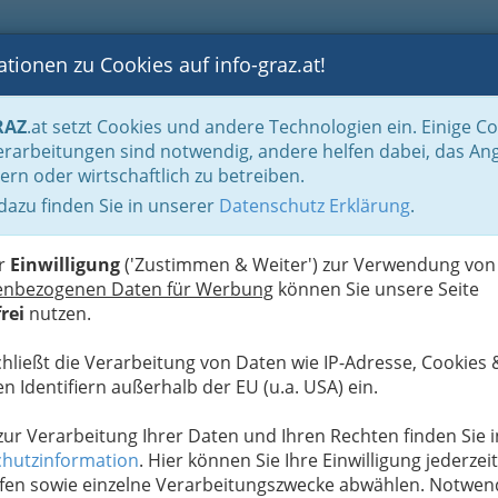
tionen zu Cookies auf info-graz.at!
B
F
G
B
GEN
LOGS
OTOS
ASTRONOMIE
RANCHEN
RAZ
.at setzt Cookies und andere Technologien ein. Einige C
Immobilienbüros, Immobilienmakler, Immobilienverwalter und Immobilientreuh
rarbeitungen sind notwendig, andere helfen dabei, das An
ern oder wirtschaftlich zu betreiben.
 dazu finden Sie in unserer
Datenschutz Erklärung
.
N
er
Einwilligung
('Zustimmen & Weiter') zur Verwendung von
enbezogenen Daten für Werbung
können Sie unsere Seite
rei
nutzen.
chließt die Verarbeitung von Daten wie IP-Adresse, Cookies 
n Identifiern außerhalb der EU (u.a. USA) ein.
 zur Verarbeitung Ihrer Daten und Ihren Rechten finden Sie i
hutzinformation
. Hier können Sie Ihre Einwilligung jederzeit
fen sowie einzelne Verarbeitungszwecke abwählen. Notwen