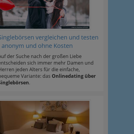
Singlebörsen vergleichen und testen
- anonym und ohne Kosten
Auf der Suche nach der großen Liebe
entscheiden sich immer mehr Damen und
Herren jeden Alters für die einfache,
bequeme Variante: das
Onlinedating über
Singlebörsen
.