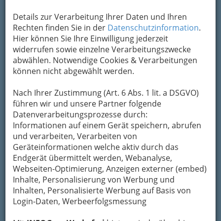
Details zur Verarbeitung Ihrer Daten und Ihren
Rechten finden Sie in der
Datenschutzinformation
.
Kontaktaufnahme
Hier können Sie Ihre Einwilligung jederzeit
widerrufen sowie einzelne Verarbeitungszwecke
Um die Info-Graz Firmen
vor Spam-Mails zu
abwählen. Notwendige Cookies & Verarbeitungen
bewahren
, verwenden wir an dieser Stelle zur
können nicht abgewählt werden.
Übermittlung Ihrer Nachricht ein sicheres
Formular. Ihre Nachricht wird nach dem
Nach Ihrer Zustimmung (Art. 6 Abs. 1 lit. a DSGVO)
Absenden umgehend per Mail an das
führen wir und unsere Partner folgende
Unternehmen AmbergerUhren - Schmuck -
Datenverarbeitungsprozesse durch:
Werkzeug - Grosshandel weitergeleitet.
Informationen auf einem Gerät speichern, abrufen
und verarbeiten, Verarbeiten von
Mein Name
Geräteinformationen welche aktiv durch das
Endgerät übermittelt werden, Webanalyse,
Webseiten-Optimierung, Anzeigen externer (embed)
Meine Email Adresse
Inhalte, Personalisierung von Werbung und
Inhalten, Personalisierte Werbung auf Basis von
Login-Daten, Werbeerfolgsmessung
Mein Betreff