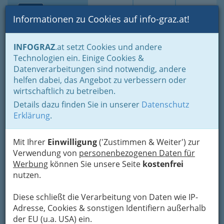
Toggle navi
Suche
Login
Menü
Informationen zu Cookies auf info-graz.at!
Home
Branchen
Einkaufen & Schenken - der Handel
INFOGRAZ
.at setzt Cookies und andere
Handel in Graz
Dinge des täglichen Lebens
Technologien ein. Einige Cookies &
Juwelen, Uhren, Kunst, Antiquitäten, Briefmarken
Datenverarbeitungen sind notwendig, andere
Juwelen- u. Uhren u. Kunsthandel
helfen dabei, das Angebot zu verbessern oder
Amberger Uhren - Schmuck
Nav
wirtschaftlich zu betreiben.
Maria Kremsner
Details dazu finden Sie in unserer
Datenschutz
Erklärung
.
Stubenberggasse 6, 8010 Graz
+43 316 829 827
Mit Ihrer
Einwilligung
('Zustimmen & Weiter') zur
+43 316 811 786
Verwendung von
personenbezogenen Daten für
Werbung
können Sie unsere Seite
kostenfrei
nutzen.
Karte
Diese schließt die Verarbeitung von Daten wie IP-
Adresse, Cookies & sonstigen Identifiern außerhalb
der EU (u.a. USA) ein.
Adresse mit Google Maps anschauen