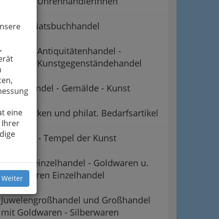
Uhrenhändlerinnen
Antiquariatsbuchhandel
unsere
,
Antiquitätenhandel -
erät
Kunstgegenständehandel
n
ten,
Bilderhandel - Gemälde - Kunst
smessung
t eine
Briefmarken und philat. Bedarfsartikel
 Ihrer
dige
Galerien - Tempel der Kunst
Juweleneinzelhandel - Goldwaren u.
Silberwaren Einzelhandel
 Weiter
Juwelengroßhandel und Großhandel
mit Goldwaren - Silberwaren