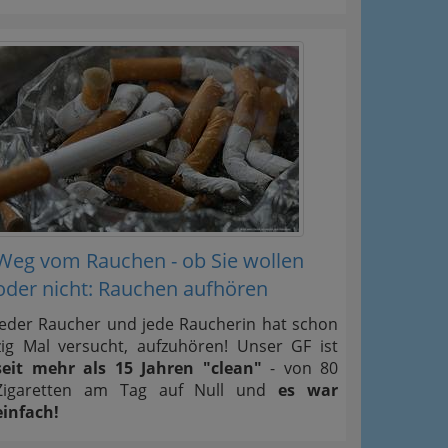
Weg vom Rauchen - ob Sie wollen
oder nicht: Rauchen aufhören
Jeder Raucher und jede Raucherin hat schon
zig Mal versucht, aufzuhören! Unser GF ist
seit mehr als 15 Jahren "clean"
- von 80
Zigaretten am Tag auf Null und
es war
einfach!