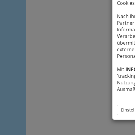
Cookies
Nach Ih
Partner
Informa
Verarbe
übermit
externe
Persona
Mit
INF
'trackin
Nutzung
Ausmaß 
Einste