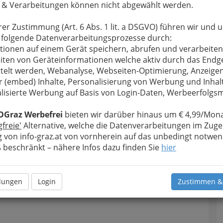
 & Verarbeitungen können nicht abgewählt werden.
rer Zustimmung (Art. 6 Abs. 1 lit. a DSGVO) führen wir und 
 folgende Datenverarbeitungsprozesse durch:
tionen auf einem Gerät speichern, abrufen und verarbeiten
iten von Geräteinformationen welche aktiv durch das Endg
telt werden, Webanalyse, Webseiten-Optimierung, Anzeige
r (embed) Inhalte, Personalisierung von Werbung und Inhal
lisierte Werbung auf Basis von Login-Daten, Werbeerfolg
OGraz Werbefrei
bieten wir darüber hinaus um € 4,99/Mona
gfreie'
Alternative, welche die Datenverarbeitungen im Zuge
 von info-graz.at von vornherein auf das unbedingt notwen
beschränkt – nähere Infos dazu finden Sie
hier
llungen
Login
Zustimmen &