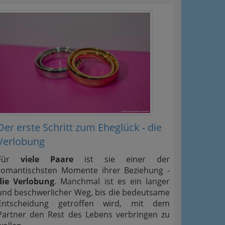
Der erste Schritt zum Eheglück - die
Verlobung
Für
viele Paare
ist sie einer der
romantischsten Momente ihrer Beziehung -
die Verlobung
. Manchmal ist es ein langer
und beschwerlicher Weg, bis die bedeutsame
Entscheidung getroffen wird, mit dem
Partner den Rest des Lebens verbringen zu