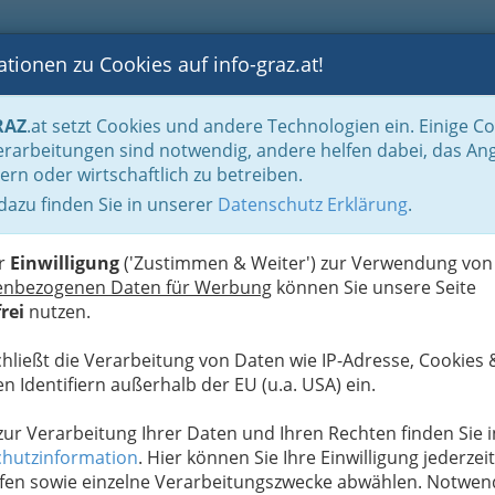
tionen zu Cookies auf info-graz.at!
B
F
G
B
GEN
LOGS
OTOS
ASTRONOMIE
RANCHEN
RAZ
.at setzt Cookies und andere Technologien ein. Einige C
Handel in Graz
Dinge des täglichen Lebens
Juwelen, Uhren, Kunst, Antiqui
rarbeitungen sind notwendig, andere helfen dabei, das An
ern oder wirtschaftlich zu betreiben.
 dazu finden Sie in unserer
Datenschutz Erklärung
.
N
er
Einwilligung
('Zustimmen & Weiter') zur Verwendung von
enbezogenen Daten für Werbung
können Sie unsere Seite
rei
nutzen.
chließt die Verarbeitung von Daten wie IP-Adresse, Cookies 
n Identifiern außerhalb der EU (u.a. USA) ein.
 zur Verarbeitung Ihrer Daten und Ihren Rechten finden Sie i
hutzinformation
. Hier können Sie Ihre Einwilligung jederzeit
fen sowie einzelne Verarbeitungszwecke abwählen. Notwen