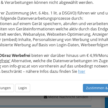
 & Verarbeitungen können nicht abgewählt werden.
rer Zustimmung (Art. 6 Abs. 1 lit. a DSGVO) führen wir und 
 folgende Datenverarbeitungsprozesse durch:
u bewahren
, verwenden wir an dieser Stelle zur
tionen auf einem Gerät speichern, abrufen und verarbeiten
Formular. Ihre Nachricht wird nach dem Absenden
iten von Geräteinformationen welche aktiv durch das Endg
ia Luise Pöll weitergeleitet.
telt werden, Webanalyse, Webseiten-Optimierung, Anzeige
r (embed) Inhalte, Personalisierung von Werbung und Inhal
Meine Nachricht
lisierte Werbung auf Basis von Login-Daten, Werbeerfolg
OGraz Werbefrei
bieten wir darüber hinaus um € 4,99/Mona
gfreie'
Alternative, welche die Datenverarbeitungen im Zuge
 von info-graz.at von vornherein auf das unbedingt notwen
beschränkt – nähere Infos dazu finden Sie
hier
llungen
Login
Zustimmen &
Meine Nachricht senden