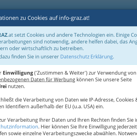
tionen zu Cookies auf info-graz.at!
B
F
G
B
GEN
LOGS
OTOS
ASTRONOMIE
RANCHEN
RAZ
.at setzt Cookies und andere Technologien ein. Einige C
Handel in Graz
Dinge des täglichen Lebens
Juwelen, Uhren, Kunst, Antiqui
rarbeitungen sind notwendig, andere helfen dabei, das An
rwaren
ern oder wirtschaftlich zu betreiben.
 dazu finden Sie in unserer
Datenschutz Erklärung
.
N
rf
er
Einwilligung
('Zustimmen & Weiter') zur Verwendung von
enbezogenen Daten für Werbung
können Sie unsere Seite
rei
nutzen.
chließt die Verarbeitung von Daten wie IP-Adresse, Cookies 
n Identifiern außerhalb der EU (u.a. USA) ein.
 zur Verarbeitung Ihrer Daten und Ihren Rechten finden Sie i
hutzinformation
. Hier können Sie Ihre Einwilligung jederzeit
fen sowie einzelne Verarbeitungszwecke abwählen. Notwen