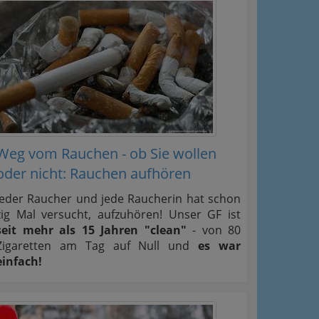
Weg vom Rauchen - ob Sie wollen
oder nicht: Rauchen aufhören
Jeder Raucher und jede Raucherin hat schon
zig Mal versucht, aufzuhören! Unser GF ist
seit mehr als 15 Jahren "clean"
- von 80
Zigaretten am Tag auf Null und
es war
einfach!