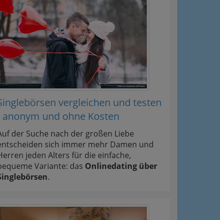
Singlebörsen vergleichen und testen
- anonym und ohne Kosten
Auf der Suche nach der großen Liebe
entscheiden sich immer mehr Damen und
Herren jeden Alters für die einfache,
bequeme Variante: das
Onlinedating über
Singlebörsen
.